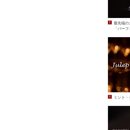
最先端の
「パーフ
ミント・