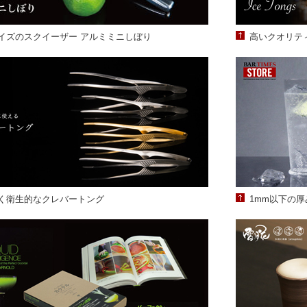
イズのスクイーザー アルミミニしぼり
高いクオリテ
く衛生的なクレバートング
1mm以下の