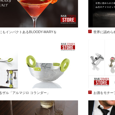
もインパクトあるBLOODY-MARYを
世界に認めら
るザル「アルマジロ コランダー」
お酒をモチー