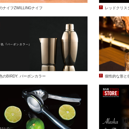
ナイフZWILLINGナイフ
レッドクリス
のBIRDY. バーボンカラー
個性的な形と使い