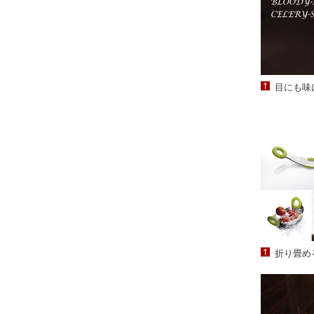
目にも味に
折り畳め