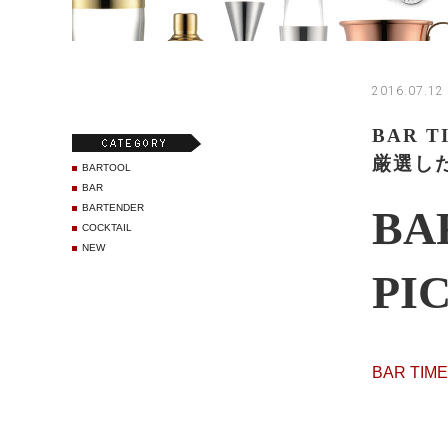
2016.07.12
BAR T
厳選し
BARTOOL
BAR
BARTENDER
BA
COCKTAIL
NEW
PI
BAR TIME