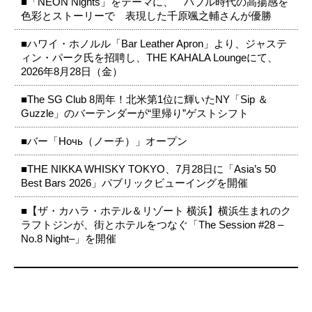
■「NEON Nights」をテーマに、 バブル時代の高揚感を
色彩とストーリーで 表現した千原颯之輔さんが優勝
■ハワイ・ホノルル「Bar Leather Apron」より、ジャステ
ィン・パーク氏を招聘し、THE KAHALA Loungeにて、
2026年8月28日（金）
■The SG Club 8周年！北米第1位に輝いたNY「Sip ＆
Guzzle」のバーテンダーが“里帰り”ゲストシフト
■バー「Ночь（ノーチ）」オープン
■THE NIKKA WHISKY TOKYO、7月28日に「Asia’s 50
Best Bars 2026」パブリックビューイングを開催
■【ザ・カハラ・ホテル＆リゾート 横浜】横浜生まれのク
ラフトジンが、街とホテルをつなぐ「The Session #28 –
No.8 Night–」を開催