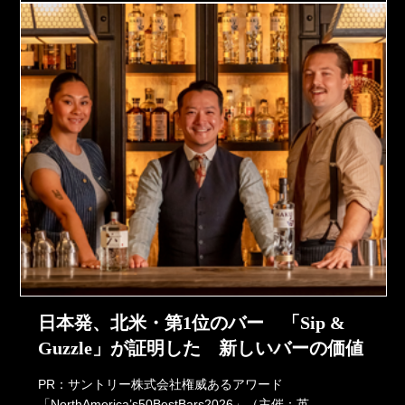
日本発、北米・第1位のバー 「Sip &
Guzzle」が証明した 新しいバーの価値
PR：サントリー株式会社権威あるアワード
「NorthAmerica’s50BestBars2026」（主催：英