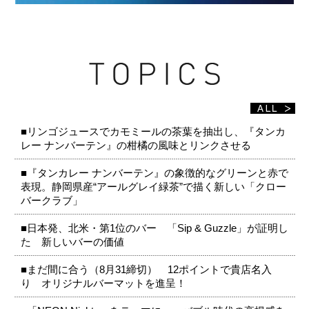
■リンゴジュースでカモミールの茶葉を抽出し、『タンカ
レー ナンバーテン』の柑橘の風味とリンクさせる
■『タンカレー ナンバーテン』の象徴的なグリーンと赤で
表現。静岡県産“アールグレイ緑茶”で描く新しい「クロー
バークラブ」
■日本発、北米・第1位のバー 「Sip & Guzzle」が証明し
た 新しいバーの価値
■まだ間に合う（8月31締切） 12ポイントで貴店名入
り オリジナルバーマットを進呈！