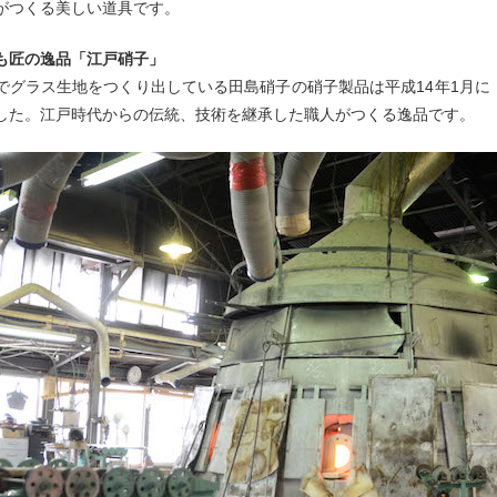
がつくる美しい道具です。
も匠の逸品「江戸硝子」
でグラス生地をつくり出している田島硝子の硝子製品は平成14年1月
した。江戸時代からの伝統、技術を継承した職人がつくる逸品です。