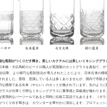
細な彫刻がつくりだす輝き。美しいカクテルには美しいミキシンググラ
日本橋・大伝馬町のビードロ職人が英国製のカットグラスを真似て、ガ
治以降、より精巧な彫刻技法が導入されたことにより、日本古来の模
されました。普段、意識している人は多くありませんが、国内で市販さ
的な模様である矢来（やらい）のカットが施されています。矢のように
ガラスが分厚く寸胴なミキシンググラスに重厚感と高級感が備わります
は実用的なバーツールであると同時に伝統工芸品でもあります。（ガラ
がつくり出す輝きは、カウンターを華やかに演出します。プロフェッシ