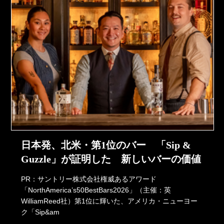
日本発、北米・第1位のバー 「Sip &
Guzzle」が証明した 新しいバーの価値
PR：サントリー株式会社権威あるアワード
「NorthAmerica’s50BestBars2026」（主催：英
WilliamReed社）第1位に輝いた、アメリカ・ニューヨー
ク「Sip&am