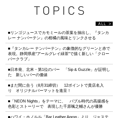
■リンゴジュースでカモミールの茶葉を抽出し、『タンカ
レー ナンバーテン』の柑橘の風味とリンクさせる
■『タンカレー ナンバーテン』の象徴的なグリーンと赤で
表現。静岡県産“アールグレイ緑茶”で描く新しい「クロー
バークラブ」
■日本発、北米・第1位のバー 「Sip & Guzzle」が証明し
た 新しいバーの価値
■まだ間に合う（8月31締切） 12ポイントで貴店名入
り オリジナルバーマットを進呈！
■「NEON Nights」をテーマに、 バブル時代の高揚感を
色彩とストーリーで 表現した千原颯之輔さんが優勝
■ハワイ・ホノルル「Bar Leather Apron」より、ジャステ