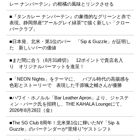
レー ナンバーテン』の柑橘の風味とリンクさせる
■『タンカレー ナンバーテン』の象徴的なグリーンと赤で
表現。静岡県産“アールグレイ緑茶”で描く新しい「クロー
バークラブ」
■日本発、北米・第1位のバー 「Sip & Guzzle」が証明し
た 新しいバーの価値
■まだ間に合う（8月31締切） 12ポイントで貴店名入
り オリジナルバーマットを進呈！
■「NEON Nights」をテーマに、 バブル時代の高揚感を
色彩とストーリーで 表現した千原颯之輔さんが優勝
■ハワイ・ホノルル「Bar Leather Apron」より、ジャステ
ィン・パーク氏を招聘し、THE KAHALA Loungeにて、
2026年8月28日（金）
■The SG Club 8周年！北米第1位に輝いたNY「Sip ＆
Guzzle」のバーテンダーが“里帰り”ゲストシフト