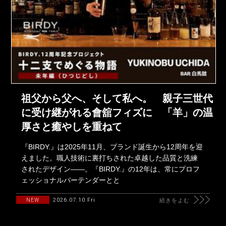
祖父から父へ、そして私へ。 親子三世代
に受け継がれる會舘フィズに 「羊」の温
厚さと癒やしを重ねて
『BIRDY.』は2025年11月、ブランド誕生から12周年を迎
えました。職人技術に裏打ちされた卓越した品質と洗練
されたデザイン――。『BIRDY.』の12年は、常にプロフ
ェッショナルバーテンダーとと
2026.07.10 Fri
NEW
続きをよむ