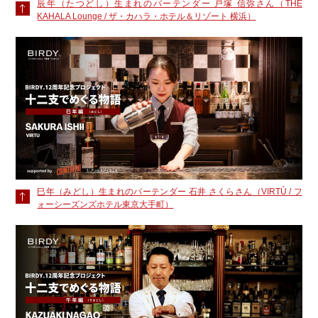
辰年（たつどし）生まれのバーテンダー 戸塚 信弥さん（THE
KAHALA Lounge / ザ・カハラ・ホテル＆リゾート 横浜）
巳年（みどし）生まれのバーテンダー 石井 さくらさん（VIRTÙ / フ
ォーシーズンズホテル東京大手町）