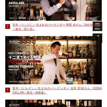
丑年（うしどし）生まれのバーテンダー 阿部 央さん（3rd AVE.BAR
／東京・四ツ谷）
寅年（とらどし）生まれのバーテンダー 吉田 宏樹さん（EDEN
CELLAR／東京・神楽坂）