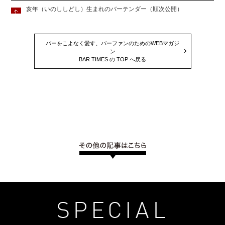
亥年（いのししどし）生まれのバーテンダー（順次公開）
バーをこよなく愛す、バーファンのためのWEBマガジ
ン
BAR TIMES の TOP へ戻る