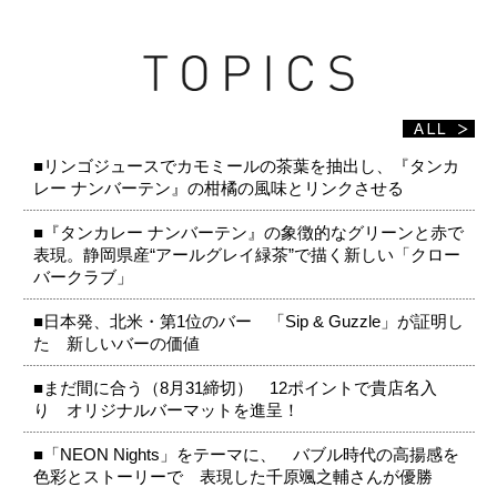
■リンゴジュースでカモミールの茶葉を抽出し、『タンカ
レー ナンバーテン』の柑橘の風味とリンクさせる
■『タンカレー ナンバーテン』の象徴的なグリーンと赤で
表現。静岡県産“アールグレイ緑茶”で描く新しい「クロー
バークラブ」
■日本発、北米・第1位のバー 「Sip & Guzzle」が証明し
た 新しいバーの価値
■まだ間に合う（8月31締切） 12ポイントで貴店名入
り オリジナルバーマットを進呈！
■「NEON Nights」をテーマに、 バブル時代の高揚感を
色彩とストーリーで 表現した千原颯之輔さんが優勝