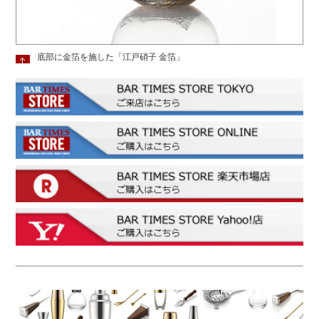
底部に金箔を施した「江戸硝子 金箔」