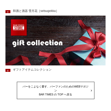
和酒と酒器 雪月花［setsugekka］
ギフトアイテムコレクション
バーをこよなく愛す、バーファンのためのWEBマガジ
ン
BAR TIMES の TOP へ戻る