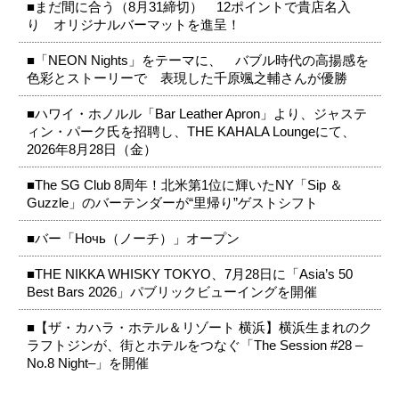
■まだ間に合う（8月31締切） 12ポイントで貴店名入
り オリジナルバーマットを進呈！
■「NEON Nights」をテーマに、 バブル時代の高揚感を
色彩とストーリーで 表現した千原颯之輔さんが優勝
■ハワイ・ホノルル「Bar Leather Apron」より、ジャステ
ィン・パーク氏を招聘し、THE KAHALA Loungeにて、
2026年8月28日（金）
■The SG Club 8周年！北米第1位に輝いたNY「Sip ＆
Guzzle」のバーテンダーが“里帰り”ゲストシフト
■バー「Ночь（ノーチ）」オープン
■THE NIKKA WHISKY TOKYO、7月28日に「Asia’s 50
Best Bars 2026」パブリックビューイングを開催
■【ザ・カハラ・ホテル＆リゾート 横浜】横浜生まれのク
ラフトジンが、街とホテルをつなぐ「The Session #28 –
No.8 Night–」を開催