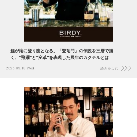
鯉が滝に登り龍となる。「登竜門」の伝説を三層で描
く、“飛躍”と“変革”を表現した辰年のカクテルとは
2026.03.18 Wed
続きをよむ