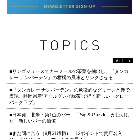
■リンゴジュースでカモミールの茶葉を抽出し、『タンカ
レー ナンバーテン』の柑橘の風味とリンクさせる
■『タンカレー ナンバーテン』の象徴的なグリーンと赤で
表現。静岡県産“アールグレイ緑茶”で描く新しい「クロー
バークラブ」
■日本発、北米・第1位のバー 「Sip & Guzzle」が証明し
た 新しいバーの価値
■まだ間に合う（8月31締切） 12ポイントで貴店名入