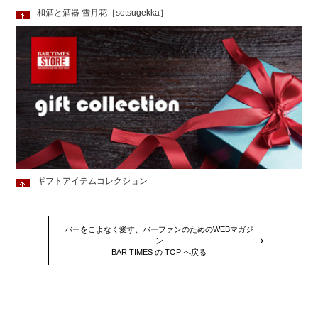
和酒と酒器 雪月花［setsugekka］
ギフトアイテムコレクション
バーをこよなく愛す、バーファンのためのWEBマガジ
ン
BAR TIMES の TOP へ戻る