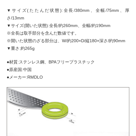
▼サイズ(たたんだ状態):全長/380mm、全幅/75mm、厚
さ/13mm
▼サイズ(開いた状態):全長/約260mm、全幅/約190mm
※全長は取手部分を含んだ数値です。
※開いた状態のざる部分は、W/約200×D/縦180×深さ/約90mm
▼重さ:約265g
●材質:ステンレス鋼、BPAフリープラスチック
●原産国:中国
●メーカー:RMDLO