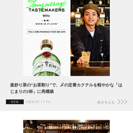
釜炒り茶の“お茶割り”で、〆の定番カクテルを軽やかな「は
じまりの1杯」に再構築
2026.07.17 Fri
NEW
続きをよむ