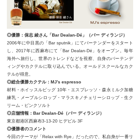
◎優勝：保志 綾さん「Bar Dealan-Dé」（バー ディランジ）
2006年に中目黒の「Bar sputnik」にてバーテンダーをスタート
し、2017年に西麻布にて「Bar Dealan-Dé」をオープン。毎年
海外へ旅行し、世界のトレンドなどを視察、自身のバーテンデ
ィングやカクテルに取り込んでいる。オールドスクールなカク
テルが得意。
◎総合優勝カクテル：MJ’s espresso
材料・ホイッスルピッグ 10年・エスプレッソ・森永ミルク加糖
練乳・メープルシロップ・マラスキノチェリーシロップ・生ク
リーム・ピンクソルト
◎店舗情報：Bar Dealan-Dé（バー ディランジ）
東京都港区西麻布3-13-20 ヒデビル 3F
◎優勝者のコメント
今回のテーマが「Relax with Rye」だったので、私自身が一番リ