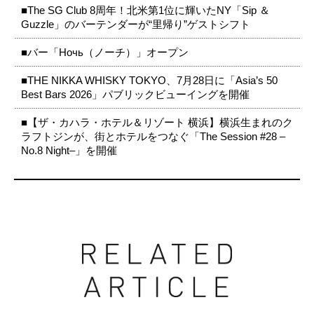
■The SG Club 8周年！北米第1位に輝いたNY「Sip ＆
Guzzle」のバーテンダーが“里帰り”ゲストシフト
■バー「Ночь（ノーチ）」オープン
■THE NIKKA WHISKY TOKYO、7月28日に「Asia’s 50
Best Bars 2026」パブリックビューイングを開催
■【ザ・カハラ・ホテル＆リゾート 横浜】横浜生まれのク
ラフトジンが、街とホテルをつなぐ「The Session #28 –
No.8 Night–」を開催