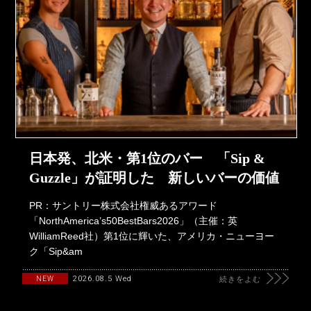
日本発、北米・第1位のバー 「Sip &
Guzzle」が証明した 新しいバーの価値
PR：サントリー株式会社権威あるアワード
「NorthAmerica’s50BestBars2026」（主催：英
WilliamReed社）第1位に輝いた、アメリカ・ニューヨー
ク「Sip&am
2026.08.5 Wed
NEW
続きをよむ