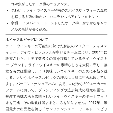
コや焦がしたオーク樽のニュアンス。
味わい ：ライ・ウイスキー特有のスパイスやトフィーの風味
を感じる力強い味わい。バニラやスペアミントのヒント。
余韻 ：スパイス、トーストしたオーク樽、かすかなキャラ
メルの余韻が長く残る。
ホイッスルピッグについて
ライ・ウイスキーの可能性に賭けた伝説のマスター・ディステ
ィラー、デイヴ・ピッカレルが率いるチームにより、2007年に
設立された、世界で数多くの賞を獲得しているライ・ウイスキ
ー ブランド。ライ・ウイスキーの素晴らしさを大切に守り、無
駄なものは排除し、より美味しいウイスキーのために革新を続
ける、というホイッスルピッグの理念は大切に守られ続けてい
ます。バーモント州ショアハムにある、のどかな500エーカーの
ファームにおいて、ブレンディングや追加熟成の研究を重ね、
複雑で深味のある素晴らしいライ・ウイスキーのポートフォリ
オを完成。その進化は留まるところを知りません。2017年、米
国最大の出品数を誇る「サンフランシスコ・ワールド・スピリ