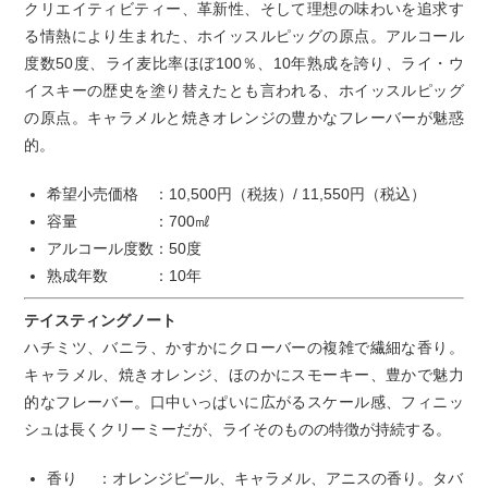
クリエイティビティー、革新性、そして理想の味わいを追求す
る情熱により生まれた、ホイッスルピッグの原点。アルコール
度数50度、ライ麦比率ほぼ100％、10年熟成を誇り、ライ・ウ
イスキーの歴史を塗り替えたとも言われる、ホイッスルピッグ
の原点。キャラメルと焼きオレンジの豊かなフレーバーが魅惑
的。
希望小売価格 ：10,500円（税抜）/ 11,550円（税込）
容量 ：700㎖
アルコール度数：50度
熟成年数 ：10年
テイスティングノート
ハチミツ、バニラ、かすかにクローバーの複雑で繊細な香り。
キャラメル、焼きオレンジ、ほのかにスモーキー、豊かで魅力
的なフレーバー。口中いっぱいに広がるスケール感、フィニッ
シュは長くクリーミーだが、ライそのものの特徴が持続する。
香り ：オレンジピール、キャラメル、アニスの香り。タバ