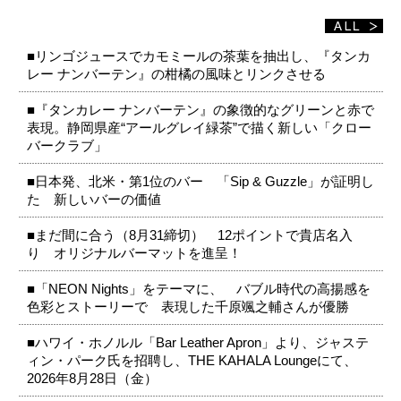
■リンゴジュースでカモミールの茶葉を抽出し、『タンカ
レー ナンバーテン』の柑橘の風味とリンクさせる
■『タンカレー ナンバーテン』の象徴的なグリーンと赤で
表現。静岡県産“アールグレイ緑茶”で描く新しい「クロー
バークラブ」
■日本発、北米・第1位のバー 「Sip & Guzzle」が証明し
た 新しいバーの価値
■まだ間に合う（8月31締切） 12ポイントで貴店名入
り オリジナルバーマットを進呈！
■「NEON Nights」をテーマに、 バブル時代の高揚感を
色彩とストーリーで 表現した千原颯之輔さんが優勝
■ハワイ・ホノルル「Bar Leather Apron」より、ジャステ
ィン・パーク氏を招聘し、THE KAHALA Loungeにて、
2026年8月28日（金）