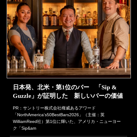
日本発、北米・第1位のバー 「Sip &
Guzzle」が証明した 新しいバーの価値
PR：サントリー株式会社権威あるアワード
「NorthAmerica’s50BestBars2026」（主催：英
WilliamReed社）第1位に輝いた、アメリカ・ニューヨー
ク「Sip&am