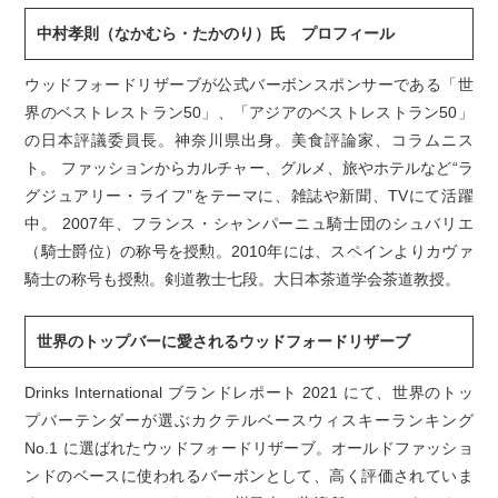
中村孝則（なかむら・たかのり）氏 プロフィール
ウッドフォードリザーブが公式バーボンスポンサーである「世
界のベストレストラン50」、「アジアのベストレストラン50」
の日本評議委員長。神奈川県出身。美食評論家、コラムニス
ト。 ファッションからカルチャー、グルメ、旅やホテルなど“ラ
グジュアリー・ライフ”をテーマに、雑誌や新聞、TVにて活躍
中。 2007年、フランス・シャンパーニュ騎士団のシュバリエ
（騎士爵位）の称号を授勲。2010年には、スペインよりカヴァ
騎士の称号も授勲。剣道教士七段。大日本茶道学会茶道教授。
世界のトップバーに愛されるウッドフォードリザーブ
Drinks International ブランドレポート 2021 にて、世界のトッ
プバーテンダーが選ぶカクテルベースウィスキーランキング
No.1 に選ばれたウッドフォードリザーブ。オールドファッショ
ンドのベースに使われるバーボンとして、高く評価されていま