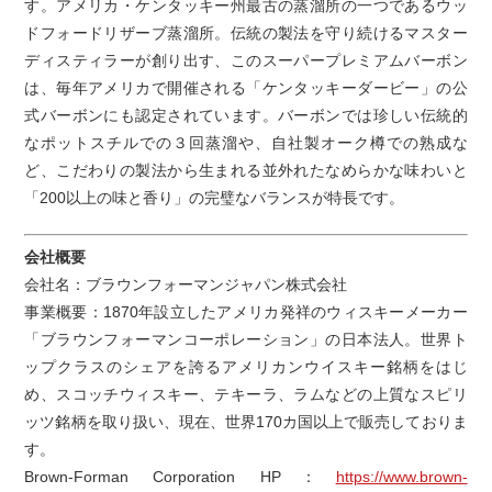
す。アメリカ・ケンタッキー州最古の蒸溜所の一つであるウッ
ドフォードリザーブ蒸溜所。伝統の製法を守り続けるマスター
ディスティラーが創り出す、このスーパープレミアムバーボン
は、毎年アメリカで開催される「ケンタッキーダービー」の公
式バーボンにも認定されています。バーボンでは珍しい伝統的
なポットスチルでの３回蒸溜や、自社製オーク樽での熟成な
ど、こだわりの製法から生まれる並外れたなめらかな味わいと
「200以上の味と香り」の完璧なバランスが特長です。
会社概要
会社名：ブラウンフォーマンジャパン株式会社
事業概要：1870年設立したアメリカ発祥のウィスキーメーカー
「ブラウンフォーマンコーポレーション」の日本法人。世界ト
ップクラスのシェアを誇るアメリカンウイスキー銘柄をはじ
め、スコッチウィスキー、テキーラ、ラムなどの上質なスピリ
ッツ銘柄を取り扱い、現在、世界170カ国以上で販売しておりま
す。
Brown-Forman Corporation HP：
https://www.brown-