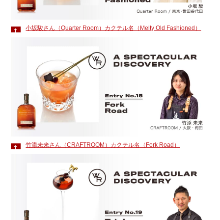
小坂駿さん（Quarter Room）カクテル名（Melty Old Fashioned）
竹添未来さん（CRAFTROOM）カクテル名（Fork Road）