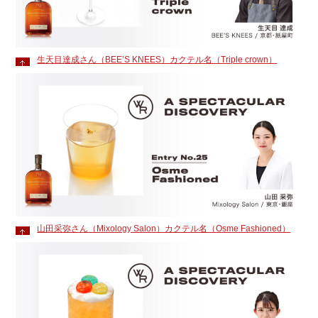
生天目達成さん（BEE’S KNEES）カクテル名（Triple crown）
山田采弥さん（Mixology Salon）カクテル名（Osme Fashioned）