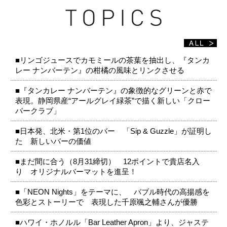
■リンゴジュースでカモミールの茶葉を抽出し、『タンカ
レー ナンバーテン』の柑橘の風味とリンクさせる
■『タンカレー ナンバーテン』の象徴的なグリーンと赤で
表現。静岡県産“アールグレイ緑茶”で描く新しい「クロー
バークラブ」
■日本発、北米・第1位のバー 「Sip & Guzzle」が証明し
た 新しいバーの価値
■まだ間に合う（8月31締切） 12ポイントで貴店名入
り オリジナルバーマットを進呈！
■「NEON Nights」をテーマに、 バブル時代の高揚感を
色彩とストーリーで 表現した千原颯之輔さんが優勝
■ハワイ・ホノルル「Bar Leather Apron」より、ジャステ