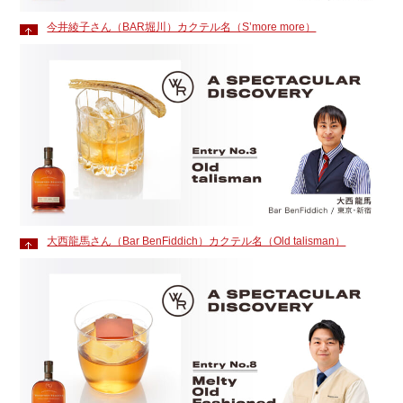
今井綾子さん（BAR堀川）カクテル名（S’more more）
大西龍馬さん（Bar BenFiddich）カクテル名（Old talisman）