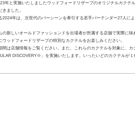
、2023年と実施いたしましたウッドフォードリザーブのオリジナルカク
だきました。
る2024年は、次世代のバーシーンを牽引する若手バーテンダー27人に
。
らの新しいオールドファッションドを出場者が所属する店舗で実際に味
にウッドフォードリザーブの特別なカクテルをお楽しみください。
期間は店舗情報をご覧ください。また、これらのカクテルを対象に、カクテル
TACULAR DISCOVERY※」を実施いたします。いったいどのカクテ
。