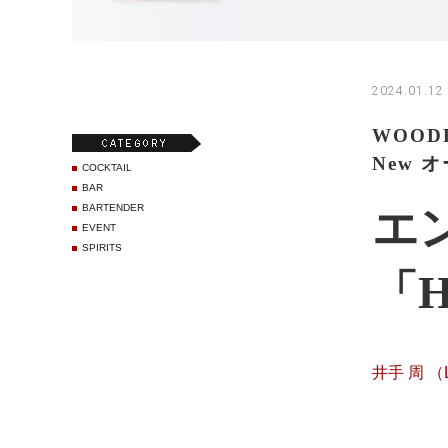
2024.01.12 
WOODF
New 
COCKTAIL
BAR
BARTENDER
エン
EVENT
SPIRITS
「H
井手 周 