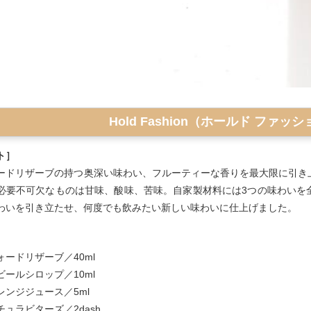
Hold Fashion（ホールド ファッ
ト］
ードリザーブの持つ奥深い味わい、フルーティーな香りを最大限に引き
必要不可欠なものは甘味、酸味、苦味。自家製材料には3つの味わいを
わいを引き立たせ、何度でも飲みたい新しい味わいに仕上げました。
ードリザーブ／40ml
ールシロップ／10ml
レンジジュース／5ml
ュラビターズ／2dash