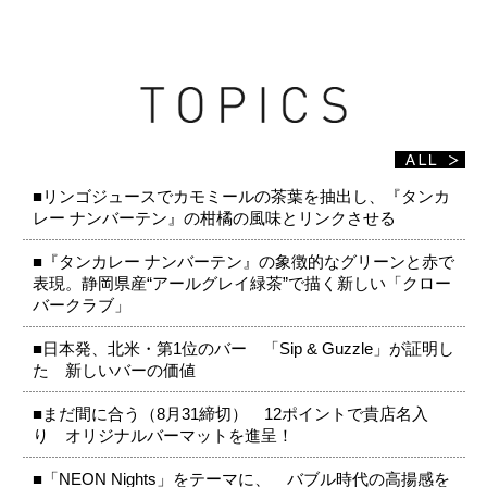
■リンゴジュースでカモミールの茶葉を抽出し、『タンカ
レー ナンバーテン』の柑橘の風味とリンクさせる
■『タンカレー ナンバーテン』の象徴的なグリーンと赤で
表現。静岡県産“アールグレイ緑茶”で描く新しい「クロー
バークラブ」
■日本発、北米・第1位のバー 「Sip & Guzzle」が証明し
た 新しいバーの価値
■まだ間に合う（8月31締切） 12ポイントで貴店名入
り オリジナルバーマットを進呈！
■「NEON Nights」をテーマに、 バブル時代の高揚感を