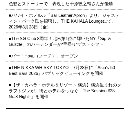
色彩とストーリーで 表現した千原颯之輔さんが優勝
■ハワイ・ホノルル「Bar Leather Apron」より、ジャステ
ィン・パーク氏を招聘し、THE KAHALA Loungeにて、
2026年8月28日（金）
■The SG Club 8周年！北米第1位に輝いたNY「Sip ＆
Guzzle」のバーテンダーが“里帰り”ゲストシフト
■バー「Ночь（ノーチ）」オープン
■THE NIKKA WHISKY TOKYO、7月28日に「Asia’s 50
Best Bars 2026」パブリックビューイングを開催
■【ザ・カハラ・ホテル＆リゾート 横浜】横浜生まれのク
ラフトジンが、街とホテルをつなぐ「The Session #28 –
No.8 Night–」を開催