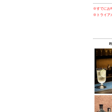
※すでにお
※トライア