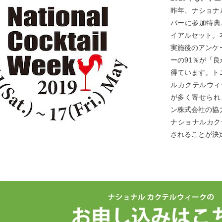
昨年、ナショナ
バーに参加特典
イアルセット。
実施後のアンケ
ーの91％が「
得ています。ト
ルカクテルウィ
が多く寄せられ
ン株式会社の協
ナショナルカク
されることが決