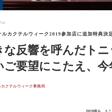
 Tue
ナルカクテルウィーク2019参加店に追加特典決
きな反響を呼んだトニ
いご要望にこたえ、今
ルカクテルウィーク事務局
2019年も、ト