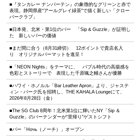
■『タンカレー ナンバーテン』の象徴的なグリーンと赤で
表現。静岡県産“アールグレイ緑茶”で描く新しい「クロー
バークラブ」
■日本発、北米・第1位のバー 「Sip & Guzzle」が証明し
た 新しいバーの価値
■まだ間に合う（8月31締切） 12ポイントで貴店名入
り オリジナルバーマットを進呈！
■「NEON Nights」をテーマに、 バブル時代の高揚感を
色彩とストーリーで 表現した千原颯之輔さんが優勝
■ハワイ・ホノルル「Bar Leather Apron」より、ジャステ
ィン・パーク氏を招聘し、THE KAHALA Loungeにて、
2026年8月28日（金）
■The SG Club 8周年！北米第1位に輝いたNY「Sip ＆
Guzzle」のバーテンダーが“里帰り”ゲストシフト
■バー「Ночь（ノーチ）」オープン