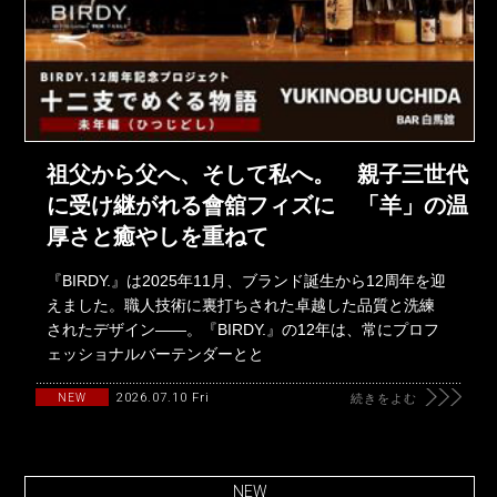
祖父から父へ、そして私へ。 親子三世代
に受け継がれる會舘フィズに 「羊」の温
厚さと癒やしを重ねて
『BIRDY.』は2025年11月、ブランド誕生から12周年を迎
えました。職人技術に裏打ちされた卓越した品質と洗練
されたデザイン――。『BIRDY.』の12年は、常にプロフ
ェッショナルバーテンダーとと
2026.07.10 Fri
NEW
続きをよむ
NEW