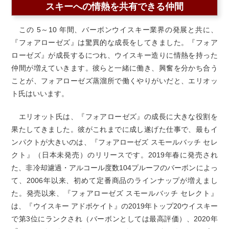
スキーへの情熱を共有できる仲間
この 5～10 年間、バーボンウイスキー業界の発展と共に、
『フォアローゼズ』は驚異的な成長をしてきました。『フォア
ローゼズ』が成長するにつれ、ウイスキー造りに情熱を持った
仲間が増えていきます。彼らと一緒に働き、興奮を分かち合う
ことが、フォアローゼズ蒸溜所で働くやりがいだと、エリオッ
ト氏はいいます。
エリオット氏は、『フォアローゼズ』の成長に大きな役割を
果たしてきました。彼がこれまでに成し遂げた仕事で、最もイ
ンパクトが大きいのは、『フォアローゼズ スモールバッチ セレ
クト』（日本未発売）のリリースです。2019年春に発売され
た、非冷却濾過・アルコール度数104プルーフのバーボンによっ
て、2006年以来、初めて定番商品のラインナップが増えまし
た。発売以来、『フォアローゼズ スモールバッチ セレクト』
は、『ウイスキー アドボケイト』の2019年トップ20ウイスキー
で第3位にランクされ（バーボンとしては最高評価）、2020年