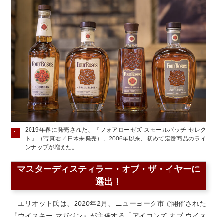
2019年春に発売された、『フォアローゼズ スモールバッチ セレク
ト』（写真右／日本未発売）。2006年以来、初めて定番商品のライ
ンナップが増えた。
マスターディスティラー・オブ・ザ・イヤーに
選出！
エリオット氏は、2020年2月、ニューヨーク市で開催された
『ウイスキー マガジン』が主催する「アイコンズ オブ ウイス