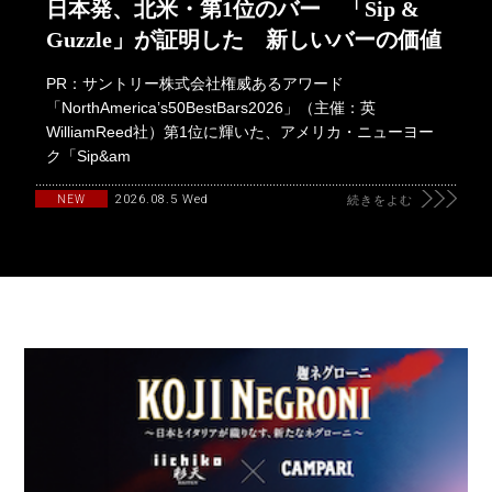
日本発、北米・第1位のバー 「Sip &
Guzzle」が証明した 新しいバーの価値
PR：サントリー株式会社権威あるアワード
「NorthAmerica’s50BestBars2026」（主催：英
WilliamReed社）第1位に輝いた、アメリカ・ニューヨー
ク「Sip&am
2026.08.5 Wed
NEW
続きをよむ