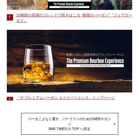
10種類の原酒のブレンドで咲きほこる “薔薇のバーボン”『フォアロー
ゼズ』
「ザ プレミアムバーボン エクスペリエンス」トップページ
バーをこよなく愛す、バーファンのためのWEBマガジ
ン
BAR TIMES の TOP へ戻る