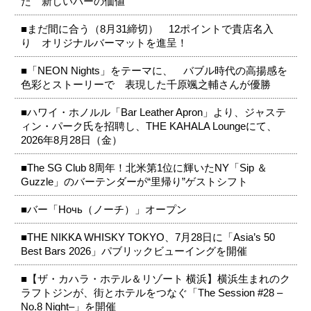
た 新しいバーの価値
■まだ間に合う（8月31締切） 12ポイントで貴店名入
り オリジナルバーマットを進呈！
■「NEON Nights」をテーマに、 バブル時代の高揚感を
色彩とストーリーで 表現した千原颯之輔さんが優勝
■ハワイ・ホノルル「Bar Leather Apron」より、ジャステ
ィン・パーク氏を招聘し、THE KAHALA Loungeにて、
2026年8月28日（金）
■The SG Club 8周年！北米第1位に輝いたNY「Sip ＆
Guzzle」のバーテンダーが“里帰り”ゲストシフト
■バー「Ночь（ノーチ）」オープン
■THE NIKKA WHISKY TOKYO、7月28日に「Asia’s 50
Best Bars 2026」パブリックビューイングを開催
■【ザ・カハラ・ホテル＆リゾート 横浜】横浜生まれのク
ラフトジンが、街とホテルをつなぐ「The Session #28 –
No.8 Night–」を開催