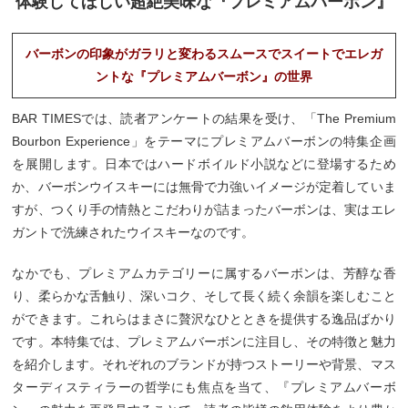
体験してほしい超絶美味な『プレミアムバーボン』
バーボンの印象がガラリと変わるスムースでスイートでエレガ
ントな『プレミアムバーボン』の世界
BAR TIMESでは、読者アンケートの結果を受け、「The Premium
Bourbon Experience」をテーマにプレミアムバーボンの特集企画
を展開します。日本ではハードボイルド小説などに登場するため
か、バーボンウイスキーには無骨で力強いイメージが定着していま
すが、つくり手の情熱とこだわりが詰まったバーボンは、実はエレ
ガントで洗練されたウイスキーなのです。
なかでも、プレミアムカテゴリーに属するバーボンは、芳醇な香
り、柔らかな舌触り、深いコク、そして長く続く余韻を楽しむこと
ができます。これらはまさに贅沢なひとときを提供する逸品ばかり
です。本特集では、プレミアムバーボンに注目し、その特徴と魅力
を紹介します。それぞれのブランドが持つストーリーや背景、マス
ターディスティラーの哲学にも焦点を当て、『プレミアムバーボ