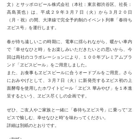
文）とサッポロビール株式会社（本社：東京都渋谷区、社長：
高島英也）は、平成２９年３月７日（火）から３月２０日
（月・祝）の間、大津線で完全予約制のイベント列車「春待ち
ヱビス号」を運行します。
春が待ち遠しいこの時期に、電車に揺られながら、暖かい車内
で「幸せなひと時」をお楽しみいただきたいとの思いから、今
回は両社のコラボレーションにより、１００年プレミアムブラ
ンド「ヱビスビール」をご用意しました。
また、お食事もヱビスビールに合うオードブルをご用意。さら
におみやげとして、３月７日（火）に新発売するヱビス初の上
面酵母を使用したホワイトビール「ヱビス 華みやび」を１本進
呈するという、ヱビス尽くしの企画です。
ぜひ、ご友人やご家族と一緒に「春待ちヱビス号」に乗って“ヱ
ビスで愉しむ、幸せなひと時”を味わってください。
詳細は別紙のとおりです。