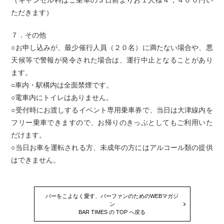
（キャンセル料はご乗車の３日前よりお１人様４，４００円い
ただきます）
７．その他
○お申し込みが、最少催行人員（２０名）に満たない場合や、悪
天候等で警報が発令された場合は、運行中止となることがあり
ます。
○車内・駅構内は全面禁煙です。
○電車内にトイレはありません。
○受付時にお渡しするイベント専用乗車券で、当日は大津線内を
フリー乗車できますので、お帰りのきっぷとしてもご利用いた
だけます。
○当日お車を運転される方、未成年の方にはアルコール類の提供
はできません。
バーをこよなく愛す、バーファンのためのWEBマガジ
ン
BAR TIMES の TOP へ戻る