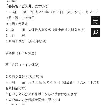
（別紙）
「春待ちヱビス号」について
１．期 間 平成２９年３月７日（火）から３月２０日
（月・祝）まで毎日
※１日１便限定
２．参 加 １便最大６０名（最少催行人員２０名）
３．行 程
１８時２６分 浜大津駅 発
↓
坂本駅（トイレ休憩）
↓
石山寺駅（トイレ休憩）
↓
２０時０２分 浜大津駅 着
４．料 金 お１人様５,０００円（税込み）〔大人・小児と
も同料金です〕
※お申し込みは２名様以上からの受付になります
※未成年の方は保護者同伴に限ります