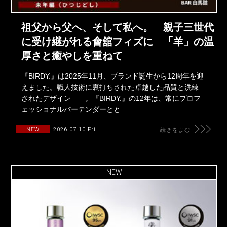
祖父から父へ、そして私へ。 親子三世代
に受け継がれる會舘フィズに 「羊」の温
厚さと癒やしを重ねて
『BIRDY.』は2025年11月、ブランド誕生から12周年を迎
えました。職人技術に裏打ちされた卓越した品質と洗練
されたデザイン――。『BIRDY.』の12年は、常にプロフ
ェッショナルバーテンダーとと
2026.07.10 Fri
NEW
続きをよむ
NEW