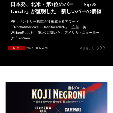
日本発、北米・第1位のバー 「Sip &
Guzzle」が証明した 新しいバーの価値
PR：サントリー株式会社権威あるアワード
「NorthAmerica’s50BestBars2026」（主催：英
WilliamReed社）第1位に輝いた、アメリカ・ニューヨー
ク「Sip&am
2026.08.5 Wed
NEW
続きをよむ