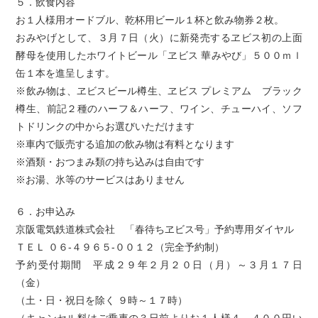
５．飲食内容
お１人様用オードブル、乾杯用ビール１杯と飲み物券２枚。
おみやげとして、３月７日（火）に新発売するヱビス初の上面
酵母を使用したホワイトビール「ヱビス 華みやび」５００ｍｌ
缶１本を進呈します。
※飲み物は、ヱビスビール樽生、ヱビス プレミアム ブラック
樽生、前記２種のハーフ＆ハーフ、ワイン、チューハイ、ソフ
トドリンクの中からお選びいただけます
※車内で販売する追加の飲み物は有料となります
※酒類・おつまみ類の持ち込みは自由です
※お湯、氷等のサービスはありません
６．お申込み
京阪電気鉄道株式会社 「春待ちヱビス号」予約専用ダイヤル
ＴＥＬ ０６-４９６５-００１２（完全予約制）
予約受付期間 平成２９年２月２０日（月）～３月１７日
（金）
（土・日・祝日を除く ９時～１７時）