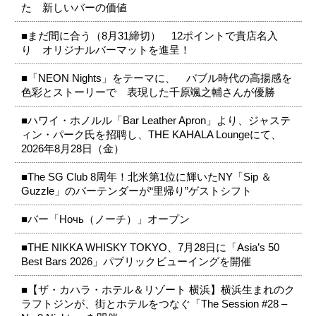
た 新しいバーの価値
■まだ間に合う（8月31締切） 12ポイントで貴店名入
り オリジナルバーマットを進呈！
■「NEON Nights」をテーマに、 バブル時代の高揚感を
色彩とストーリーで 表現した千原颯之輔さんが優勝
■ハワイ・ホノルル「Bar Leather Apron」より、ジャステ
ィン・パーク氏を招聘し、THE KAHALA Loungeにて、
2026年8月28日（金）
■The SG Club 8周年！北米第1位に輝いたNY「Sip ＆
Guzzle」のバーテンダーが“里帰り”ゲストシフト
■バー「Ночь（ノーチ）」オープン
■THE NIKKA WHISKY TOKYO、7月28日に「Asia’s 50
Best Bars 2026」パブリックビューイングを開催
■【ザ・カハラ・ホテル＆リゾート 横浜】横浜生まれのク
ラフトジンが、街とホテルをつなぐ「The Session #28 –