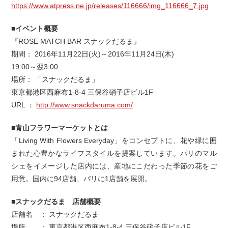
https://www.atpress.ne.jp/releases/116666/img_116666_7.jpg
■イベント概要
『ROSE MATCH BAR スナックだるま』
期間： 2016年11月22日(火)～2016年11月24日(木)
19:00～翌3:00
場所： 「スナックだるま」
東京都港区西麻布1-8-4 三保谷硝子店ビル1F
URL ：
http://www.snackdaruma.com/
■青山フラワーマーケットとは
「Living With Flowers Everyday」をコンセプトに、花や緑に囲
まれた心豊かなライフスタイルを提案しています。パリのマル
シェをイメージした店内には、産地にこだわった季節の花をご
用意。国内に94店舗、パリに1店舗を展開。
■スナックだるま 店舗概要
店舗名 ： スナックだるま
場所 ： 東京都港区西麻布1-8-4 三保谷硝子店ビル1F