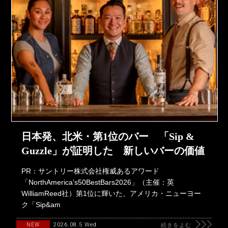
日本発、北米・第1位のバー 「Sip &
Guzzle」が証明した 新しいバーの価値
PR：サントリー株式会社権威あるアワード
「NorthAmerica’s50BestBars2026」（主催：英
WilliamReed社）第1位に輝いた、アメリカ・ニューヨー
ク「Sip&am
2026.08.5 Wed
NEW
続きをよむ