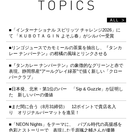
■「インターナショナル スピリッツ チャレンジ2026」に
て 「ＫＵＢＯＴＡ ＧＩＮ よそふ春」がシルバー受賞
■リンゴジュースでカモミールの茶葉を抽出し、『タンカ
レー ナンバーテン』の柑橘の風味とリンクさせる
■『タンカレー ナンバーテン』の象徴的なグリーンと赤で
表現。静岡県産“アールグレイ緑茶”で描く新しい「クロー
バークラブ」
■日本発、北米・第1位のバー 「Sip & Guzzle」が証明し
た 新しいバーの価値
■まだ間に合う（8月31締切） 12ポイントで貴店名入
り オリジナルバーマットを進呈！
■「NEON Nights」をテーマに、 バブル時代の高揚感を
色彩とストーリーで 表現した千原颯之輔さんが優勝