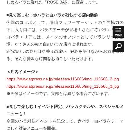
しめるバラに溢れた「ROSE BAR」に変身します。
■見て楽しむ！赤バラと白バラが対決する店内装飾
今回のコラボとして、青山フラワーマーケットの全面協力の
下、入り口には、バラのアーチが登場！さらに赤バラエリア、
白バラエリアには、メインのオブジェとしてバラツリーが登
場。たくさんの赤と白のバラが店内に溢れます。
2色のバラの見た目や香りの違い、好みを語りながらお酒を傾け
る、そんな贅沢な時間をお過ごしいただけます。
＜店内イメージ＞
https://www.atpress.ne.jp/releases/116666/img_116666_2.jpg
https://www.atpress.ne.jp/releases/116666/img_116666_3.jpg
※画像はイメージです。実際とは異なる場合ございます。
■食して楽しむ！イベント限定、バラカクテルや、スペシャルメ
ニューも！
今回のバラ対決イベントを記念して、赤バラ・白バラをテーマ
にした対決メニューを開発。