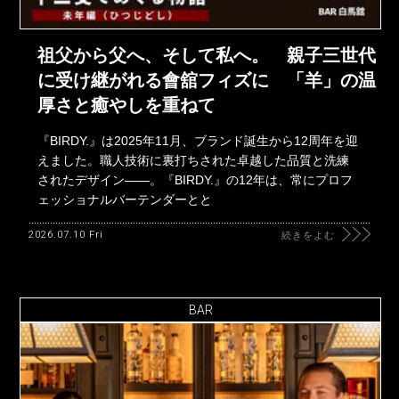
祖父から父へ、そして私へ。 親子三世代
に受け継がれる會舘フィズに 「羊」の温
厚さと癒やしを重ねて
『BIRDY.』は2025年11月、ブランド誕生から12周年を迎
えました。職人技術に裏打ちされた卓越した品質と洗練
されたデザイン――。『BIRDY.』の12年は、常にプロフ
ェッショナルバーテンダーとと
2026.07.10 Fri
続きをよむ
BAR