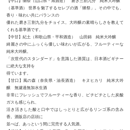
【中口】獺祭（山口県・旭酒造） 磨き三割九分 純米大吟醸
（基準酒） 世界を魅了するセレブの酒「獺祭」。その中でも、
香り・味わい共にバランスの
優れた磨き三割九分をチョイス。大吟醸の素晴らしさを教えて
くれる基準酒です。
【中甘】紀土（和歌山県・平和酒造） 山田錦 純米大吟醸
綺麗さの中にふっくら優しい味わいが広がる、フルーティーな
純米大吟醸。
「次世代のスタンダード」を意識した酒質は、日本酒ビギナー
に絶大な支持を
得ています。
【甘口】風の森（奈良県・油長酒造） キヌヒカリ 純米大吟
醸 無濾過無加水生酒
非常にフレッシュでフルーティーな香り、ピチピチとした炭酸
ガスも感じられ、
活き活きした酸と口中ではしっとりと広がるリンゴ系の含み
香。酒販店の店頭に
並べば、あっという間に完売する人気酒。