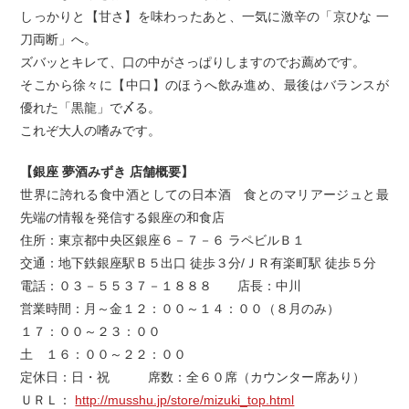
しっかりと【甘さ】を味わったあと、一気に激辛の「京ひな 一
刀両断」へ。
ズバッとキレて、口の中がさっぱりしますのでお薦めです。
そこから徐々に【中口】のほうへ飲み進め、最後はバランスが
優れた「黒龍」で〆る。
これぞ大人の嗜みです。
【銀座 夢酒みずき 店舗概要】
世界に誇れる食中酒としての日本酒 食とのマリアージュと最
先端の情報を発信する銀座の和食店
住所：東京都中央区銀座６－７－６ ラペビルＢ１
交通：地下鉄銀座駅Ｂ５出口 徒歩３分/ＪＲ有楽町駅 徒歩５分
電話：０３－５５３７－１８８８ 店長：中川
営業時間：月～金１２：００～１４：００（８月のみ）
１７：００～２３：００
土 １６：００～２２：００
定休日：日・祝 席数：全６０席（カウンター席あり）
ＵＲＬ：
http://musshu.jp/store/mizuki_top.html