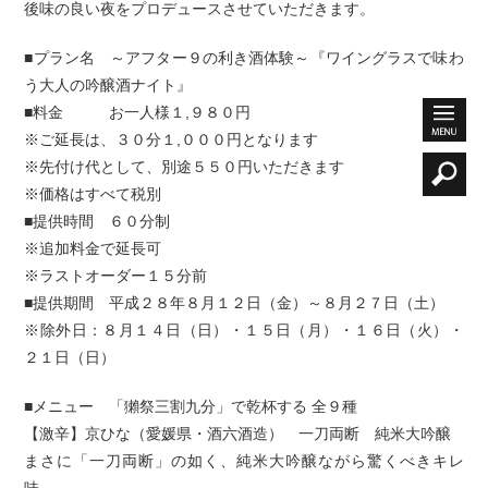
後味の良い夜をプロデュースさせていただきます。
■プラン名 ～アフター９の利き酒体験～『ワイングラスで味わ
う大人の吟醸酒ナイト』
■料金 お一人様１,９８０円
※ご延長は、３０分１,０００円となります
※先付け代として、別途５５０円いただきます
※価格はすべて税別
■提供時間 ６０分制
※追加料金で延長可
※ラストオーダー１５分前
■提供期間 平成２８年８月１２日（金）～８月２７日（土）
※除外日：８月１４日（日）・１５日（月）・１６日（火）・
２１日（日）
■メニュー 「獺祭三割九分」で乾杯する 全９種
【激辛】京ひな（愛媛県・酒六酒造） 一刀両断 純米大吟醸
まさに「一刀両断」の如く、純米大吟醸ながら驚くべきキレ