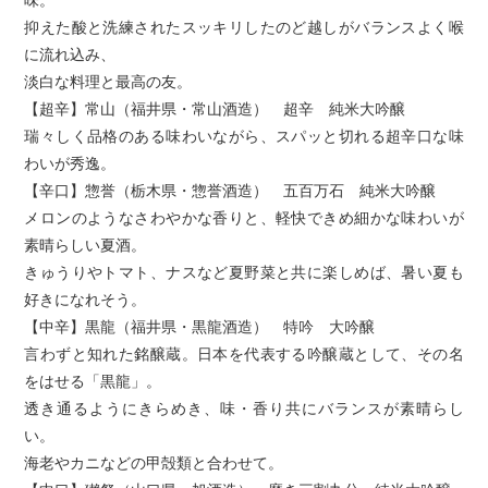
味。
抑えた酸と洗練されたスッキリしたのど越しがバランスよく喉
に流れ込み、
淡白な料理と最高の友。
【超辛】常山（福井県・常山酒造） 超辛 純米大吟醸
瑞々しく品格のある味わいながら、スパッと切れる超辛口な味
わいが秀逸。
【辛口】惣誉（栃木県・惣誉酒造） 五百万石 純米大吟醸
メロンのようなさわやかな香りと、軽快できめ細かな味わいが
素晴らしい夏酒。
きゅうりやトマト、ナスなど夏野菜と共に楽しめば、暑い夏も
好きになれそう。
【中辛】黒龍（福井県・黒龍酒造） 特吟 大吟醸
言わずと知れた銘醸蔵。日本を代表する吟醸蔵として、その名
をはせる「黒龍」。
透き通るようにきらめき、味・香り共にバランスが素晴らし
い。
海老やカニなどの甲殻類と合わせて。