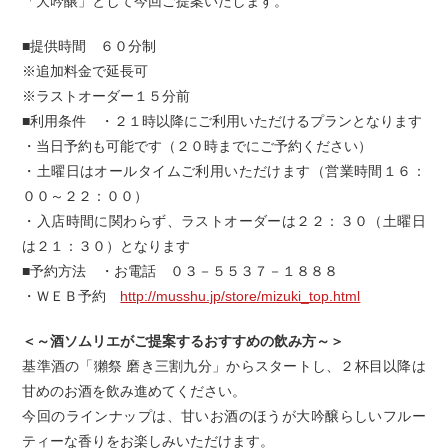
「大吟醸」として今回ご提案いたします。
■提供時間 ６０分制
※追加料金で延長可
※ラストオーダー１５分前
■利用条件 ・２１時以降にご利用いただけるプランとなります
・当日予約も可能です（２０時までにご予約ください）
・土曜日はオールタイムご利用いただけます（営業時間１６：
００～２２：００）
・入店時間に関わらず、ラストオーダーは２２：３０（土曜日
は２１：３０）となります
■予約方法 ・お電話 ０３－５５３７－１８８８
・ＷＥＢ予約
http://musshu.jp/store/mizuki_top.html
＜～酒ソムリエがご提案するおすすめの飲み方～＞
基準酒の「獺祭 磨き三割九分」からスタートし、２杯目以降は
甘めのお酒を飲み進めてください。
今回のラインナップは、甘いお酒のほうが大吟醸らしいフルー
ティーな香りをお楽しみいただけます。