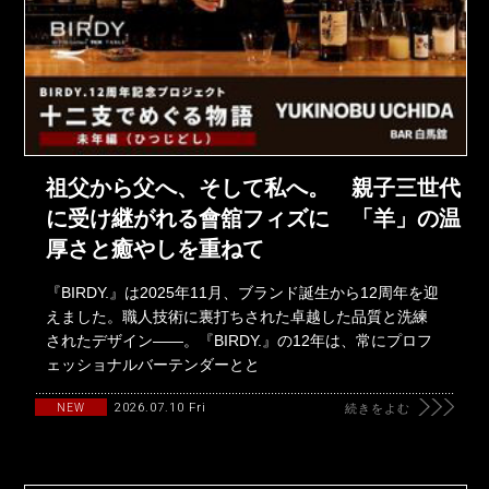
祖父から父へ、そして私へ。 親子三世代
に受け継がれる會舘フィズに 「羊」の温
厚さと癒やしを重ねて
『BIRDY.』は2025年11月、ブランド誕生から12周年を迎
えました。職人技術に裏打ちされた卓越した品質と洗練
されたデザイン――。『BIRDY.』の12年は、常にプロフ
ェッショナルバーテンダーとと
2026.07.10 Fri
NEW
続きをよむ