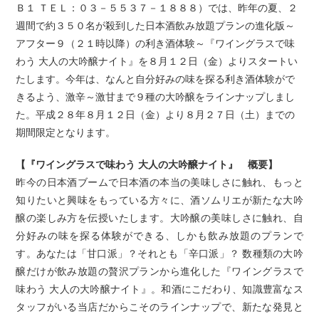
Ｂ１ ＴＥＬ：０３－５５３７－１８８８）では、昨年の夏、２
週間で約３５０名が殺到した日本酒飲み放題プランの進化版～
アフター９（２１時以降）の利き酒体験～『ワイングラスで味
わう 大人の大吟醸ナイト』を８月１２日（金）よりスタートい
たします。今年は、なんと自分好みの味を探る利き酒体験がで
きるよう、激辛～激甘まで９種の大吟醸をラインナップしまし
た。平成２８年８月１２日（金）より８月２７日（土）までの
期間限定となります。
【『ワイングラスで味わう 大人の大吟醸ナイト』 概要】
昨今の日本酒ブームで日本酒の本当の美味しさに触れ、もっと
知りたいと興味をもっている方々に、酒ソムリエが新たな大吟
醸の楽しみ方を伝授いたします。大吟醸の美味しさに触れ、自
分好みの味を探る体験ができる、しかも飲み放題のプランで
す。あなたは「甘口派」？それとも「辛口派」？ 数種類の大吟
醸だけが飲み放題の贅沢プランから進化した『ワイングラスで
味わう 大人の大吟醸ナイト』。和酒にこだわり、知識豊富なス
タッフがいる当店だからこそのラインナップで、新たな発見と