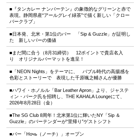
■『タンカレー ナンバーテン』の象徴的なグリーンと赤で
表現。静岡県産“アールグレイ緑茶”で描く新しい「クロー
バークラブ」
■日本発、北米・第1位のバー 「Sip & Guzzle」が証明し
た 新しいバーの価値
■まだ間に合う（8月31締切） 12ポイントで貴店名入
り オリジナルバーマットを進呈！
■「NEON Nights」をテーマに、 バブル時代の高揚感を
色彩とストーリーで 表現した千原颯之輔さんが優勝
■ハワイ・ホノルル「Bar Leather Apron」より、ジャステ
ィン・パーク氏を招聘し、THE KAHALA Loungeにて、
2026年8月28日（金）
■The SG Club 8周年！北米第1位に輝いたNY「Sip ＆
Guzzle」のバーテンダーが“里帰り”ゲストシフト
■バー「Ночь（ノーチ）」オープン