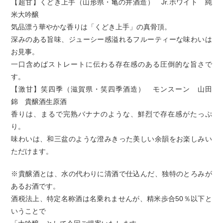
【超甘】くどき上手（山形県・亀の井酒造） Jr.ホワイト 純
米大吟醸
気品漂う華やかな香りは「くどき上手」の真骨頂。
深みのある旨味、ジューシー感溢れるフルーティーな味わいは
お見事。
一口含めばストレートに伝わる存在感のある圧倒的な旨さで
す。
【激甘】笑四季（滋賀県・笑四季酒造） モンスーン 山田
錦 貴醸酒生原酒
香りは、まるで完熟バナナのような、鮮烈で存在感がたっぷ
り。
味わいは、和三盆のような澄みきった美しい余韻をお楽しみい
ただけます。
※貴醸酒とは、水の代わりに清酒で仕込んだ、独特のとろみが
あるお酒です。
酒税法上、特定名称酒は名乗れませんが、精米歩合50％以下と
いうことで