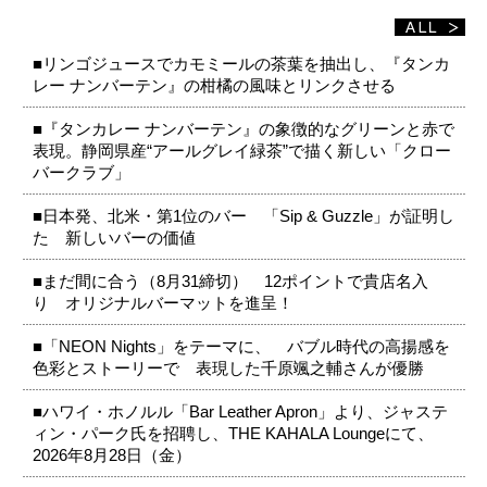
■リンゴジュースでカモミールの茶葉を抽出し、『タンカ
レー ナンバーテン』の柑橘の風味とリンクさせる
■『タンカレー ナンバーテン』の象徴的なグリーンと赤で
表現。静岡県産“アールグレイ緑茶”で描く新しい「クロー
バークラブ」
■日本発、北米・第1位のバー 「Sip & Guzzle」が証明し
た 新しいバーの価値
■まだ間に合う（8月31締切） 12ポイントで貴店名入
り オリジナルバーマットを進呈！
■「NEON Nights」をテーマに、 バブル時代の高揚感を
色彩とストーリーで 表現した千原颯之輔さんが優勝
■ハワイ・ホノルル「Bar Leather Apron」より、ジャステ
ィン・パーク氏を招聘し、THE KAHALA Loungeにて、
2026年8月28日（金）