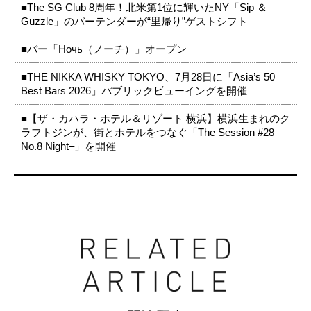
■The SG Club 8周年！北米第1位に輝いたNY「Sip ＆
Guzzle」のバーテンダーが“里帰り”ゲストシフト
■バー「Ночь（ノーチ）」オープン
■THE NIKKA WHISKY TOKYO、7月28日に「Asia’s 50
Best Bars 2026」パブリックビューイングを開催
■【ザ・カハラ・ホテル＆リゾート 横浜】横浜生まれのク
ラフトジンが、街とホテルをつなぐ「The Session #28 –
No.8 Night–」を開催