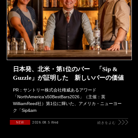
日本発、北米・第1位のバー 「Sip &
Guzzle」が証明した 新しいバーの価値
PR：サントリー株式会社権威あるアワード
「NorthAmerica’s50BestBars2026」（主催：英
WilliamReed社）第1位に輝いた、アメリカ・ニューヨー
ク「Sip&am
2026.08.5 Wed
NEW
続きをよむ