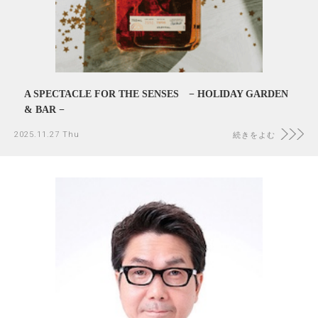
A SPECTACLE FOR THE SENSES − HOLIDAY GARDEN
& BAR −
2025.11.27 Thu
続きをよむ