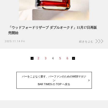
「ウッドフォードリザーブ ダブルオークド」11月17日再販
売開始
2025.11.14 Fri
続きをよむ
2
3
4
5
6
バーをこよなく愛す、バーファンのためのWEBマガジ
ン
BAR TIMES の TOP へ戻る