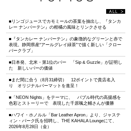
■リンゴジュースでカモミールの茶葉を抽出し、『タンカ
レー ナンバーテン』の柑橘の風味とリンクさせる
■『タンカレー ナンバーテン』の象徴的なグリーンと赤で
表現。静岡県産“アールグレイ緑茶”で描く新しい「クロー
バークラブ」
■日本発、北米・第1位のバー 「Sip & Guzzle」が証明し
た 新しいバーの価値
■まだ間に合う（8月31締切） 12ポイントで貴店名入
り オリジナルバーマットを進呈！
■「NEON Nights」をテーマに、 バブル時代の高揚感を
色彩とストーリーで 表現した千原颯之輔さんが優勝
■ハワイ・ホノルル「Bar Leather Apron」より、ジャステ
ィン・パーク氏を招聘し、THE KAHALA Loungeにて、
2026年8月28日（金）