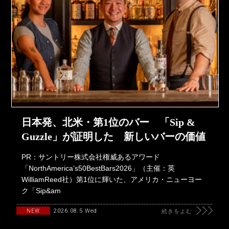
日本発、北米・第1位のバー 「Sip &
Guzzle」が証明した 新しいバーの価値
PR：サントリー株式会社権威あるアワード
「NorthAmerica’s50BestBars2026」（主催：英
WilliamReed社）第1位に輝いた、アメリカ・ニューヨー
ク「Sip&am
2026.08.5 Wed
NEW
続きをよむ