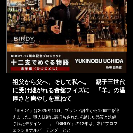
祖父から父へ、そして私へ。 親子三世代
に受け継がれる會舘フィズに 「羊」の温
厚さと癒やしを重ねて
『BIRDY.』は2025年11月、ブランド誕生から12周年を迎
えました。職人技術に裏打ちされた卓越した品質と洗練
されたデザイン――。『BIRDY.』の12年は、常にプロフ
ェッショナルバーテンダーとと