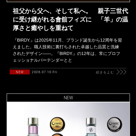
祖父から父へ、そして私へ。 親子三世代
に受け継がれる會舘フィズに 「羊」の温
厚さと癒やしを重ねて
『BIRDY.』は2025年11月、ブランド誕生から12周年を迎
えました。職人技術に裏打ちされた卓越した品質と洗練
されたデザイン――。『BIRDY.』の12年は、常にプロフ
ェッショナルバーテンダーとと
2026.07.10 Fri
NEW
続きをよむ
NEW