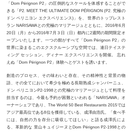
「Dom Pérignon P2」の圧倒的なスケールを体感することがで
きる「P2. MEET THE ULTIMATE DOM PÉRIGNON (P2. 究極の
ドン ペリニヨン エクスペリエンス)」を、 世界のトップレスト
ラン NARISAWAとの究極のマリアージュとともに、2016年6月
20日（月）から2016年7月３日（日）都内に2週間の期間限定オ
ープンいたします。一つの館がすべて「Dom Pérignon P2」の
世界に染まるこのエクスクルーシブな空間では、連日テイステ
ィング セッション、ディナー エクスペリエンスを開催。 忘れ
えぬ「Dom Pérignon P2」体験へとゲストを誘います。
創造のプロセス、その味わいと存在、その精神性と背景の物
語、その全てにおいて希少を極める長期熟成シャンパーニュ、
ドン ペリニヨンP2-1998との究極のマリアージュとして料理を
担当するのは、今最も予約が困難といわれる「NARISAWA」オ
ーナーシェフであり、The World 50 Best Restaurants 2015では
アジア最高位である8位を獲得している、成澤由浩氏。「食べ手
には、自然の力を存分に吸収してほしい」と語る成澤氏によ
る、革新的な 里山キュイジーヌとDom Pérignon P2-1998との