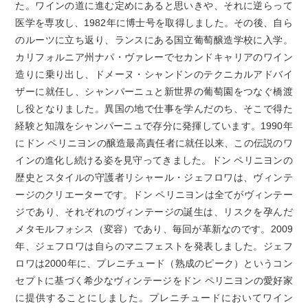
た。ワインの道に進む定めにあると思いきや、それに逆らって
医学を専攻し、1982年に博士号を取得しました。その後、自ら
のルーツに立ち返り、ランスにある国立葡萄醸造学校に入学。
カリフォルニア州ナパ・ヴァレーでセカンドキャリアのワイン
造りに乗り出し、ドメーヌ・シャンドンのテクニカルアドバイ
ザーに就任し、シャンパーニュと新世界の葡萄園をつなぐ橋渡
し役となりました。異国の地で仕事を学んだのち、そこで得た
経験と知識をシャンパーニュで存分に発揮しています。1990年
にドン ペリニヨンの醸造最高責任者に就任以来、この伝説のワ
インの進化し続ける姿を見守ってきました。ドン ペリニヨンの
歴史とスタイルの守護者リシャール・ジェフロワは、ヴィンテ
ージのクリエーターです。ドン ペリニヨンは全てがヴィンテー
ジであり、それぞれのヴィンテージの誕生は、リスクを孕んだ
メタモルフォシス（変容）であり、毎回が革新なのです。2009
年、ジェフロワは自らのマニフェストを発表しました。ジェフ
ロワは2000年に、プレニチュード（熟成のピーク）というコン
セプトに基づく希少なヴィンテージをドン ペリニヨンの愛好家
に提供することにしました。プレニチュードにおいてワイン