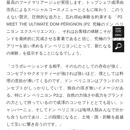
最高のフードマリアージュが実現します。トップシェフ成澤由
浩氏によるスペシャルコースメニューとともに味わう、このう
えない贅沢。圧倒的な迫力と、忘れ得ぬ体験を約束する 「P2.
MEET THE ULTIMATE DOM PÉRIGNON (P2. 究極のドン ペリ
ニヨン エクスペリエンス)」、それはお客様の体験こそが、ブラ
ンドを最終的に完成させる要素であると信じ、究極のラグジュ
アリーを追い求めるドン ペリニヨンにとって、新たなる「美食
の体験」を提示することになるでしょう。
「コラボレーションする相手、そのものとしての存在が強く、
コンセプトやクオリティーが強ければ強いほど、僕としては料
理の意欲が沸いてくるのです。ドン ペリニヨンはブランドのコ
ンセプトがしっかりしていて、独自の揺ぎ無いイメージがあ
る。特にドン ペリニヨン P2は、自然の力強さや底力をブランド
の力として持っているので成澤のコンセプトととても近い。シ
ャンパーニュ、そしてドン ペリニヨンは地球人類みんなで分か
ち合うものであり、この段階になると、土地・国・距離を超越
して互いに響き合うのです。」