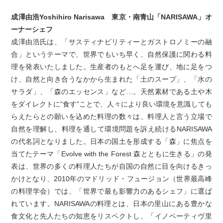
成澤由浩Yoshihiro Narisawa 東京・南青山「NARISAWA」オ
ーナーシェフ
成澤由浩氏は、「サスティナビリティーとガストロノミーの融
合」というテーマで、世界でもいち早く、自然保護に関わる料
理を発表いたしました。生産者のもとへ足を運び、地に足をつ
け、自然と向き合うなかから生まれた「土のスープ」、「水の
サラダ」、「森のエッセンス」など…。天然素材である土や木
をダイレクトに“食す”ことで、人々により良い環境を意識しても
らえたらとの願いを込めた料理の数々は、料理人と言う立場で
自然を理解し、料理を通して環境問題を訴え続けるNARISAWA
の代名詞となりました。日本の国土を形成する「森」に焦点を
当てたテーマ「Evolve with the Forest 森とともに生きる」の発
表は、世界の多くの料理人たちが自国の自然に目を向けるきっ
かけとなり、2010年のマドリッド・フュージョン（世界最高峰
の料理学会）では、「世界で最も影響力のあるシェフ」に選ば
れています。NARISAWAの料理とは、日本の里山にある豊かな
食文化と先人たちの知恵をリスペクトし、「イノベーティヴ里