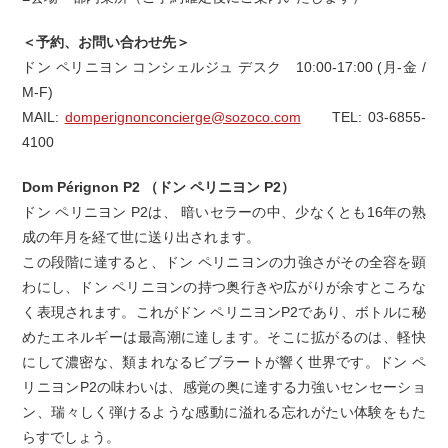
＜予約、お問い合わせ先＞
ドン ペリニヨン コンシェルジュ デスク 10:00-17:00 (月-金 /
M-F)
MAIL:
domperignonconcierge@sozoco.com
TEL: 03-6855-
4100
Dom Pérignon P2 （ドン ペリニヨン P2）
ドン ペリニヨン P2は、 暗いセラーの中、少なくとも16年の熟
成の年月を経て世に送り出されます。
この段階に達すると、ドン ペリニヨンの力強さがその全容を顕
わにし、ドン ペリニヨンの持つ奥行きや広がりが余すところな
く表現されます。これがドン ペリニヨンP2であり、ボトルに秘
めたエネルギーは最高潮に達します。そこに拡がるのは、軽快
にして濃密な、類まれなるビブラートが響く世界です。ドン ペ
リニヨンP2の味わいは、感覚の奥に達する力強いセンセーショ
ン、瑞々しく弾けるような感動に溢れる忘れがたい体験をもた
らすでしょう。