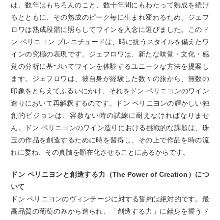
は、数年はもちろんのこと、数十年間にもわたって熟成を続け
るとともに、その熟成のピーク毎に生まれ変わるため、ジェフ
ロワは熟成段階に照らしてワインを入念に選びました。このド
ン ペリニヨン プレニチュードは、時に抗うスタイルを備えたワ
インの究極の表現です。ジェフロワは、新たな味覚・文化・感
覚の分析に基づいてワインを体験するユニークな方法を提案し
ます。ジェフロワは、彼自身が経験した数々の旅から、無数の
印象をとらえてふるいにかけ、それをドン ペリニヨンのワイン
造りにおいて再解釈するのです。ドン ペリニヨンの輝かしい独
創的ビジョンは、容赦ない時の試練に耐えなければなりませ
ん。ドン ペリニヨンのワイン造りにおける挑戦的な課題は、珠
玉の作品を創造するために時を習得し、その上で作品を時の流
れに委ね、その真髄を顕在化させることにあるからです。
ドン ペリニヨンと創造する力（The Power of Creation）につ
いて
ドン ペリニヨンのヴィンテージに対する誓約は絶対的です。最
高品質の葡萄のみから造られ、「創造する力」に献身を誓うド