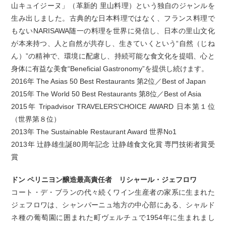
山キュイジーヌ」（革新的 里山料理）という独自のジャンルを
生み出しました。古典的な日本料理ではなく、フランス料理で
もないNARISAWA随一の料理を世界に発信し、日本の里山文化
が本来持つ、人と自然が共存し、生きていくという“自然（じね
ん）”の精神で、環境に配慮し、持続可能な食文化を提唱、心と
身体に有益な美食“Beneficial Gastronomy”を提供し続けます。
2016年 The Asias 50 Best Restaurants 第2位／Best of Japan
2015年 The World 50 Best Restaurants 第8位／Best of Asia
2015年 Tripadvisor TRAVELERS’CHOICE AWARD 日本第１位
（世界第８位）
2013年 The Sustainable Restaurant Award 世界No1
2013年 辻静雄生誕80周年記念 辻静雄食文化賞 専門技術者賞受
賞
ドン ペリニヨン醸造最高責任者 リシャール・ジェフロワ
コート・デ・ブランの代々続くワイン生産者の家系に生まれた
ジェフロワは、シャンパーニュ地方の中心部にある、シャルド
ネ種の葡萄園に囲まれた町ヴェルチュで1954年に生まれまし