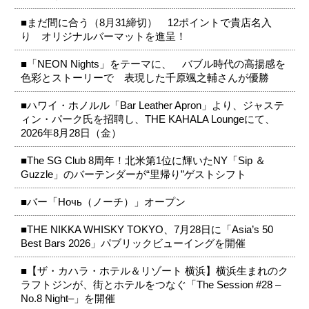
■まだ間に合う（8月31締切） 12ポイントで貴店名入
り オリジナルバーマットを進呈！
■「NEON Nights」をテーマに、 バブル時代の高揚感を
色彩とストーリーで 表現した千原颯之輔さんが優勝
■ハワイ・ホノルル「Bar Leather Apron」より、ジャステ
ィン・パーク氏を招聘し、THE KAHALA Loungeにて、
2026年8月28日（金）
■The SG Club 8周年！北米第1位に輝いたNY「Sip ＆
Guzzle」のバーテンダーが“里帰り”ゲストシフト
■バー「Ночь（ノーチ）」オープン
■THE NIKKA WHISKY TOKYO、7月28日に「Asia’s 50
Best Bars 2026」パブリックビューイングを開催
■【ザ・カハラ・ホテル＆リゾート 横浜】横浜生まれのク
ラフトジンが、街とホテルをつなぐ「The Session #28 –
No.8 Night–」を開催