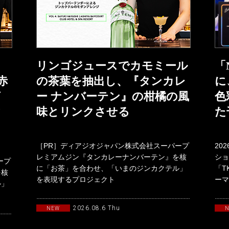
リンゴジュースでカモミール
「
赤
の茶葉を抽出し、『タンカレ
に
グ
ー ナンバーテン』の柑橘の風
色
ク
味とリンクさせる
た
［PR］ディアジオジャパン株式会社スーパープ
20
レミアムジン『タンカレーナンバーテン』を核
ショ
ープ
に「お茶」を合わせ、「いまのジンカクテル」
「T
を核
を表現するプロジェクト
ーマ
ル」
「TANQUERAYTASTEMAKERSwith
19
2026.08.6 Thu
NEW