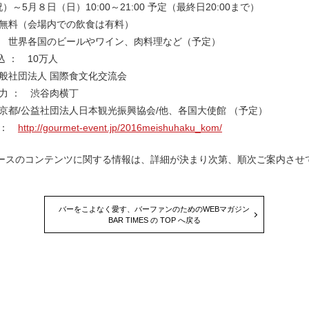
）～5月８日（日）10:00～21:00 予定（最終日20:00まで）
 無料（会場内での飲食は有料）
： 世界各国のビールやワイン、肉料理など（予定）
 ： 10万人
一般社団法人 国際食文化交流会
： 渋谷肉横丁
東京都/公益社団法人日本観光振興協会/他、各国大使館 （予定）
 ：
http://gourmet-event.jp/2016meishuhaku_kom/
ースのコンテンツに関する情報は、詳細が決まり次第、順次ご案内させ
バーをこよなく愛す、バーファンのためのWEBマガジン
BAR TIMES の TOP へ戻る