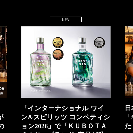
NEW
「インターナショナル ワイ
日
が
ン&スピリッツ コンペティシ
「
の
ョン2026」で「ＫＵＢＯＴＡ
た