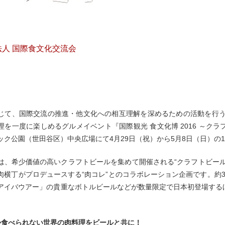
人 国際食文化交流会
じて、国際交流の推進・他文化への相互理解を深めるための活動を行う
理を一度に楽しめるグルメイベント『国際観光 食文化博 2016 ～クラ
ック公園（世田谷区）中央広場にて4月29日（祝）から5月8日（日）の
は、希少価値の高いクラフトビールを集めて開催される“クラフトビー
肉横丁がプロデュースする“肉コレ”とのコラボレーション企画です。約
アイバウアー」の貴重なボトルビールなどが数量限定で日本初登場する
。
か食べられない世界の肉料理をビールと共に！