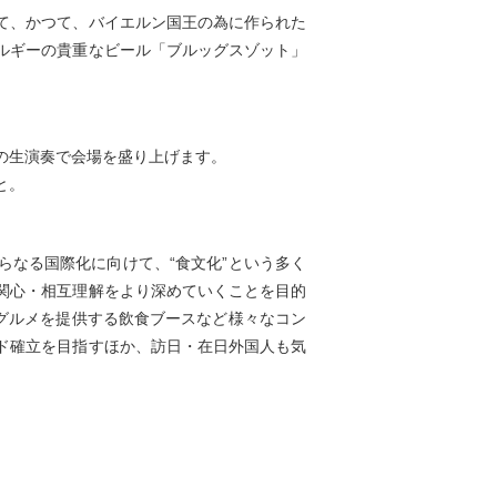
て、かつて、バイエルン国王の為に作られた
ルギーの貴重なビール「ブルッグスゾット」
の生演奏で会場を盛り上げます。
と。
さらなる国際化に向けて、“食文化”という多く
関心・相互理解をより深めていくことを目的
のグルメを提供する飲食ブースなど様々なコン
ド確立を目指すほか、訪日・在日外国人も気