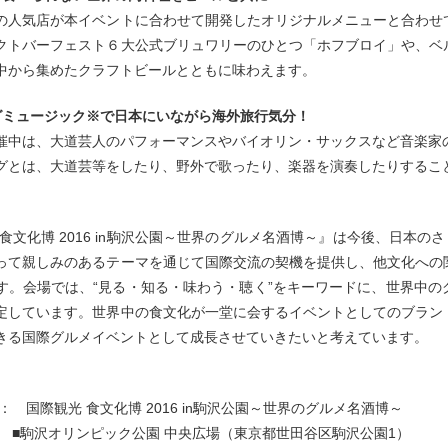
の人気店が本イベントに合わせて開発したオリジナルメニューと合わせ
クトバーフェスト６大公式ブリュワリーのひとつ「ホフブロイ」や、ベ
中から集めたクラフトビールとともに味わえます。
グミュージック※で日本にいながら海外旅行気分！
催中は、大道芸人のパフォーマンスやバイオリン・サックスなど音楽家
グとは、大道芸等をしたり、野外で歌ったり、楽器を演奏したりするこ
】
 食文化博 2016 in駒沢公園～世界のグルメ名酒博～』は今後、日本の
って親しみのあるテーマを通じて国際交流の契機を提供し、他文化への
す。会場では、“見る・知る・味わう・聴く”をキーワードに、世界中
定しています。世界中の食文化が一堂に会するイベントとしてのブラン
きる国際グルメイベントとして成長させていきたいと考えています。
】
： 国際観光 食文化博 2016 in駒沢公園～世界のグルメ名酒博～
： ■駒沢オリンピック公園 中央広場（東京都世田谷区駒沢公園1）