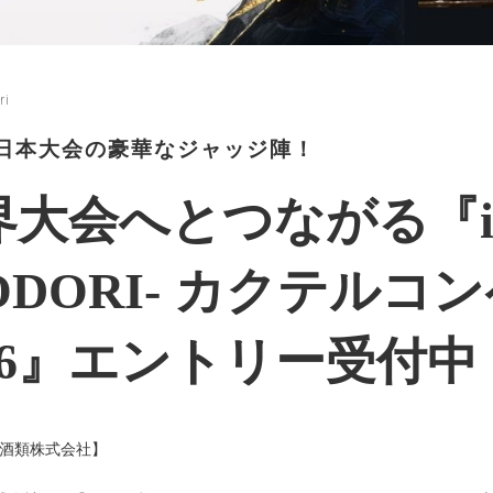
ri
6年日本大会の豪華なジャッジ陣！
大会へとつながる『iich
ODORI- カクテル
026』エントリー受付中
和酒類株式会社】