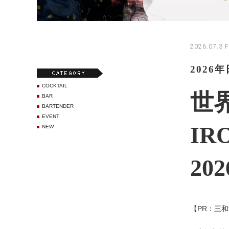
2026.07.3 F
202
COCKTAIL
世界
BAR
BARTENDER
EVENT
IR
NEW
2
【PR：三