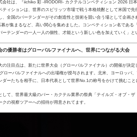
会社は、『iichiko 彩 -IRODORI- カクテルコンペティション 20
ペティションは、世界のスピリッツ市場で戦う本格焼酎として米国で先行発売
し、全国のバーテンダーがその創造性と技術を競い合う場として企画さ
の応募が集まるなど、高い関心を集めました。コンペティション名である
バーテンダーの一人一人の個性、才能という新しい色を加えていく」と
会の優勝者はグローバルファイナルへ、世界につながる大会
大の注目点は、新たに世界大会（グローバルファイナル）の開催が決定
春のグローバルファイナルへの出場権が授与されます。北米、ヨーロッパ
ンダーたちを相手に、日本代表として世界No.1の称号をかけて挑むこと
として、世界最大級のバー・カクテル業界の祭典「テイルズ・オブ・ザ
ークの視察ツアーへの招待が用意されてます。