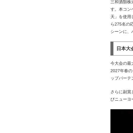
三和酒類株式
す。本コン
天」を使用
ら275名
シーンに、
日本大
今大会の最
2027年
ップバーテ
さらに副賞
びニューヨ