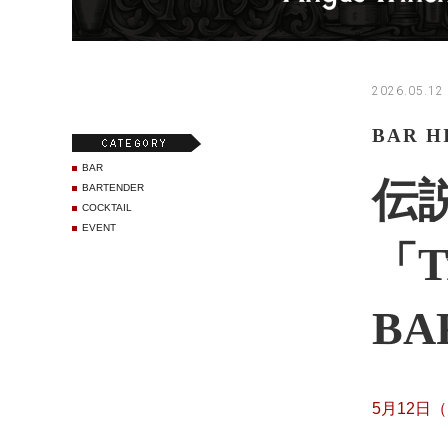
2026.05.12
BAR 
BAR
伝
BARTENDER
COCKTAIL
EVENT
「Tr
BA
5月12日（火