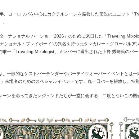
後半、ヨーロッパを中心にカクテルシーンを席巻した伝説のユニット「Traveli
」。
ターナショナル バーショー 2026」のために来日した「Traveling Mix
ーナショナル・プレイボーイ”の異名を持つ元タンカレー・グローバルア
一「Traveling Mixologist」メンバーに選出された上野 秀嗣氏のバー
は、一般的なゲストバーテンダーやバーテイクオーバーイベントとは一線
026」来場者のためのスペシャルイベントです。丸一日バーを解放し、特
シーンを彩ってきたレジェンドたちが一堂に会する、二度とないこの機