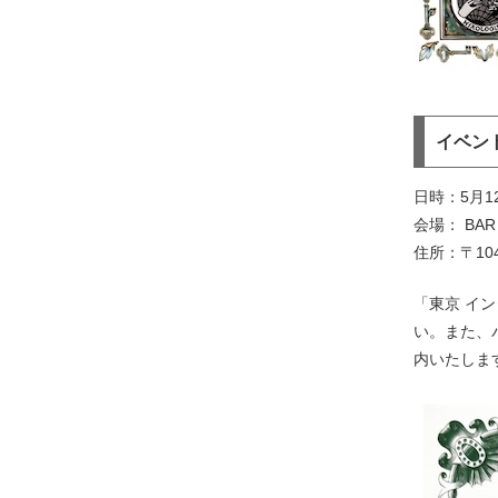
イベン
日時：5月12日
会場： BAR 
住所：〒104-
「東京 イ
い。また、
内いたしま