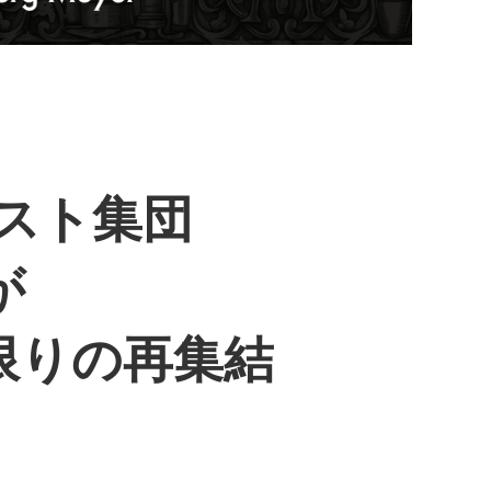
スト集団
が
一夜限りの再集結