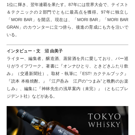
1位に輝き、翌年連覇を果たす。87年には世界大会で、テイスト
＆テクニックの２部門でともに最高点を獲得。97年に独立し
「MORI BAR」を開店。現在は、「MORI BAR」「MORI BAR
GRAN」のカウンターに立つ傍ら、後進の育成にも力を注いで
いる。
インタビュー・文 沼 由美子
ライター、編集者。醸造酒、蒸留酒を共に愛しており、バー巡
りがライフワーク。著書に『オンナひとり、ときどきふたり飲
み』（交通新聞社）。取材・執筆に『EST! カクテルブック』
『読本 本格焼酎。』『江戸呑み 江戸の“つまみ”と晩酌のお楽
しみ』、編集に『神林先生の浅草案内（未完）』（ともにプレ
ジデント社）などがある。