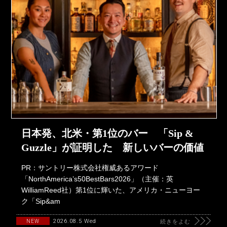
日本発、北米・第1位のバー 「Sip &
Guzzle」が証明した 新しいバーの価値
PR：サントリー株式会社権威あるアワード
「NorthAmerica’s50BestBars2026」（主催：英
WilliamReed社）第1位に輝いた、アメリカ・ニューヨー
ク「Sip&am
2026.08.5 Wed
NEW
続きをよむ