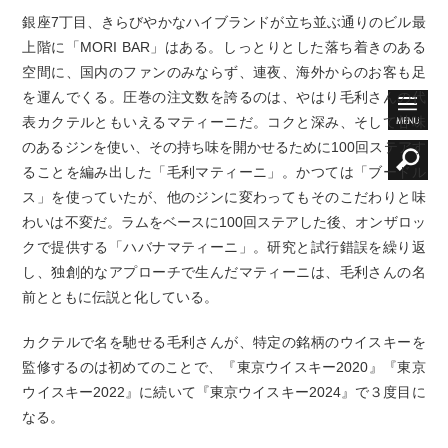
銀座7丁目、きらびやかなハイブランドが立ち並ぶ通りのビル最
上階に「MORI BAR」はある。しっとりとした落ち着きのある
空間に、国内のファンのみならず、連夜、海外からのお客も足
を運んでくる。圧巻の注文数を誇るのは、やはり毛利さんの代
表カクテルともいえるマティーニだ。コクと深み、そして甘味
のあるジンを使い、その持ち味を開かせるために100回ステアす
ることを編み出した「毛利マティーニ」。かつては「ブードル
ス」を使っていたが、他のジンに変わってもそのこだわりと味
わいは不変だ。ラムをベースに100回ステアした後、オンザロッ
クで提供する「ハバナマティーニ」。研究と試行錯誤を繰り返
し、独創的なアプローチで生んだマティーニは、毛利さんの名
前とともに伝説と化している。
カクテルで名を馳せる毛利さんが、特定の銘柄のウイスキーを
監修するのは初めてのことで、『東京ウイスキー2020』『東京
ウイスキー2022』に続いて『東京ウイスキー2024』で３度目に
なる。