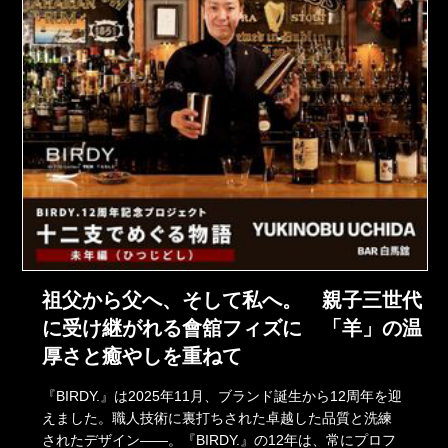
祖父から父へ、そして私へ。 親子三世代
に受け継がれる會舘フィズに 「羊」の温
厚さと癒やしを重ねて
『BIRDY.』は2025年11月、ブランド誕生から12周年を迎
えました。職人技術に裏打ちされた卓越した品質と洗練
されたデザイン――。『BIRDY.』の12年は、常にプロフ