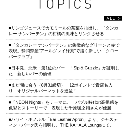
■リンゴジュースでカモミールの茶葉を抽出し、『タンカ
レー ナンバーテン』の柑橘の風味とリンクさせる
■『タンカレー ナンバーテン』の象徴的なグリーンと赤で
表現。静岡県産“アールグレイ緑茶”で描く新しい「クロー
バークラブ」
■日本発、北米・第1位のバー 「Sip & Guzzle」が証明し
た 新しいバーの価値
■まだ間に合う（8月31締切） 12ポイントで貴店名入
り オリジナルバーマットを進呈！
■「NEON Nights」をテーマに、 バブル時代の高揚感を
色彩とストーリーで 表現した千原颯之輔さんが優勝
■ハワイ・ホノルル「Bar Leather Apron」より、ジャステ
ィン・パーク氏を招聘し、THE KAHALA Loungeにて、