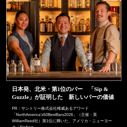
日本発、北米・第1位のバー 「Sip &
Guzzle」が証明した 新しいバーの価値
PR：サントリー株式会社権威あるアワード
「NorthAmerica’s50BestBars2026」（主催：英
WilliamReed社）第1位に輝いた、アメリカ・ニューヨー
ク「Sip&am