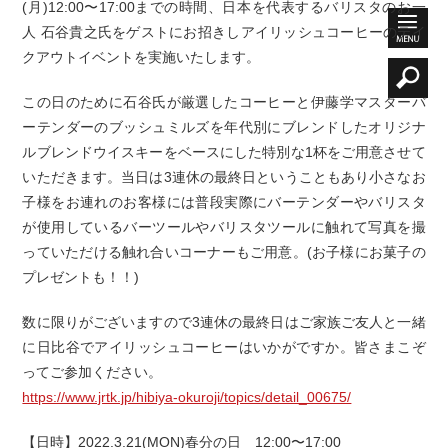
(月)12:00〜17:00までの時間、日本を代表するバリスタのお一
人 石谷貴之氏をゲストにお招きしアイリッシュコーヒーのテイ
クアウトイベントを実施いたします。
この日のために石谷氏が厳選したコーヒーと伊藤学マスターバ
ーテンダーのブッシュミルズを年代別にブレンドしたオリジナ
ルブレンドウイスキーをベースにした特別な1杯をご用意させて
いただきます。当日は3連休の最終日ということもあり小さなお
子様をお連れのお客様には普段実際にバーテンダーやバリスタ
が使用しているバーツールやバリスタツールに触れて写真を撮
っていただける触れ合いコーナーもご用意。(お子様にお菓子の
プレゼントも！！)
数に限りがございますので3連休の最終日はご家族ご友人と一緒
に日比谷でアイリッシュコーヒーはいかがですか。皆さまこぞ
ってご参加ください。
https://www.jrtk.jp/hibiya-okuroji/topics/detail_00675/
【日時】2022.3.21(MON)春分の日 12:00〜17:00