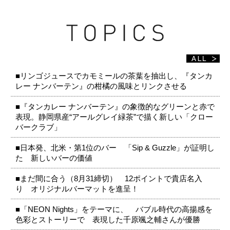
■リンゴジュースでカモミールの茶葉を抽出し、『タンカ
レー ナンバーテン』の柑橘の風味とリンクさせる
■『タンカレー ナンバーテン』の象徴的なグリーンと赤で
表現。静岡県産“アールグレイ緑茶”で描く新しい「クロー
バークラブ」
■日本発、北米・第1位のバー 「Sip & Guzzle」が証明し
た 新しいバーの価値
■まだ間に合う（8月31締切） 12ポイントで貴店名入
り オリジナルバーマットを進呈！
■「NEON Nights」をテーマに、 バブル時代の高揚感を
色彩とストーリーで 表現した千原颯之輔さんが優勝