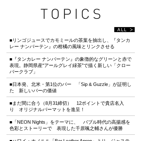
■リンゴジュースでカモミールの茶葉を抽出し、『タンカ
レー ナンバーテン』の柑橘の風味とリンクさせる
■『タンカレー ナンバーテン』の象徴的なグリーンと赤で
表現。静岡県産“アールグレイ緑茶”で描く新しい「クロー
バークラブ」
■日本発、北米・第1位のバー 「Sip & Guzzle」が証明し
た 新しいバーの価値
■まだ間に合う（8月31締切） 12ポイントで貴店名入
り オリジナルバーマットを進呈！
■「NEON Nights」をテーマに、 バブル時代の高揚感を
色彩とストーリーで 表現した千原颯之輔さんが優勝
■ハワイ・ホノルル「Bar Leather Apron」より、ジャステ