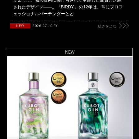
えました。職人技術に裏打ちされた卓越した品質と洗練
されたデザイン――。『BIRDY.』の12年は、常にプロフ
ェッショナルバーテンダーとと
2026.07.10 Fri
NEW
続きをよむ
NEW