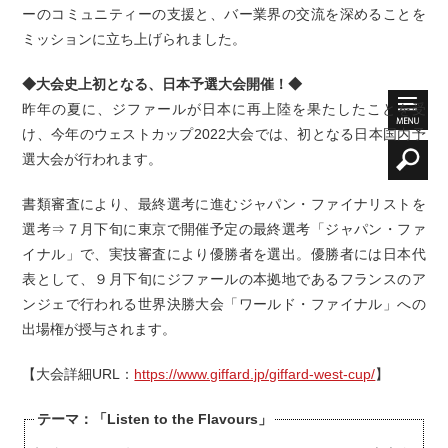
ーのコミュニティーの支援と、バー業界の交流を深めることを
ミッションに立ち上げられました。
◆大会史上初となる、日本予選大会開催！◆
昨年の夏に、ジファールが日本に再上陸を果たしたことを受
け、今年のウェストカップ2022大会では、初となる日本国内予
選大会が行われます。
書類審査により、最終選考に進むジャパン・ファイナリストを
選考⇒７月下旬に東京で開催予定の最終選考「ジャパン・ファ
イナル」で、実技審査により優勝者を選出。優勝者には日本代
表として、９月下旬にジファールの本拠地であるフランスのア
ンジェで行われる世界決勝大会「ワールド・ファイナル」への
出場権が授与されます。
【大会詳細URL：
https://www.giffard.jp/giffard-west-cup/
】
テーマ：「Listen to the Flavours」