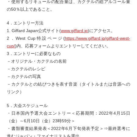
・使用するリキュールの配合量は、カクテルの総アルコール量
の50％以上であること。
4．エントリー方法
1. Giffard Japan公式サイト(
www.giffard.jp
)にアクセス。
2．West Cup特設ページ(
https://www.giffard.jp/giffard-west-
cup/
)内、応募フォームよりエントリーしてください。
3．エントリーに必要なもの
－オリジナル・カクテルの名前
－カクテルのレシピ
－カクテルの写真
－カクテルとの結びつきを表す音楽（タイトルまたは音源への
リンク）
5．大会スケジュール
・日本国内予選大会エントリー＜応募期間：2022年4月15日
（金）～6月10日（金）23時59分＞
・書類審査結果発表＜2022年6月下旬発表予定＞⇒最終選考に
進むジャパン・ファイナリストを選出。