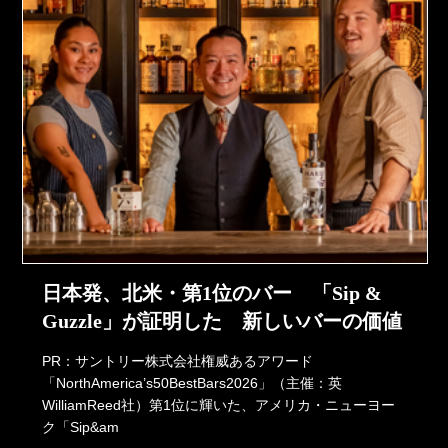
日本発、北米・第1位のバー 「Sip &
Guzzle」が証明した 新しいバーの価値
PR：サントリー株式会社権威あるアワード
「NorthAmerica’s50BestBars2026」（主催：英
WilliamReed社）第1位に輝いた、アメリカ・ニューヨー
ク「Sip&am