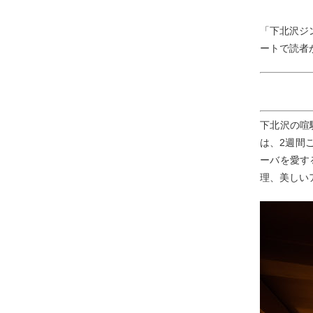
「下北沢ジ
ートで読者
下北沢の喧
は、2週間
ーバを愛す
理、美しい