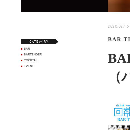
2020.02.16
BAR 
BAR
BA
BARTENDER
COCKTAIL
EVENT
（