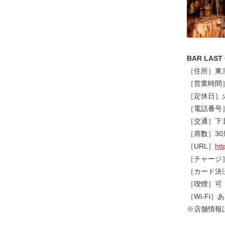
BAR LAST
［住所］東京
［営業時間］1
［定休日］
［電話番号］0
［交通］下
［席数］30
［URL］
htt
［チャージ
［カード決
［喫煙］可
［Wi-Fi］
※店舗情報