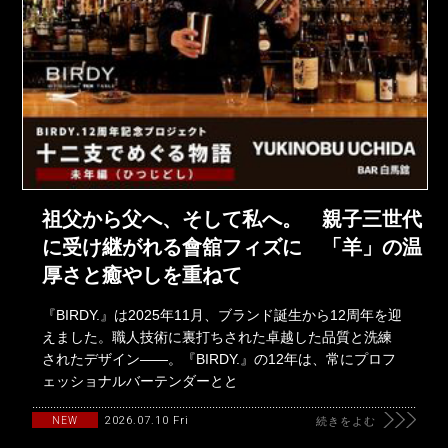
祖父から父へ、そして私へ。 親子三世代
に受け継がれる會舘フィズに 「羊」の温
厚さと癒やしを重ねて
『BIRDY.』は2025年11月、ブランド誕生から12周年を迎
えました。職人技術に裏打ちされた卓越した品質と洗練
されたデザイン――。『BIRDY.』の12年は、常にプロフ
ェッショナルバーテンダーとと
2026.07.10 Fri
NEW
続きをよむ