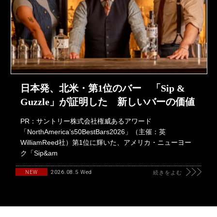
日本発、北米・第1位のバー 「Sip &
Guzzle」が証明した 新しいバーの価値
PR：サントリー株式会社権威あるアワード
「NorthAmerica’s50BestBars2026」（主催：英
WilliamReed社）第1位に輝いた、アメリカ・ニューヨー
ク「Sip&am
2026.08.5 Wed
NEW
続きをよむ