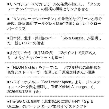
■リンゴジュースでカモミールの茶葉を抽出し、『タンカ
レー ナンバーテン』の柑橘の風味とリンクさせる
■『タンカレー ナンバーテン』の象徴的なグリーンと赤で
表現。静岡県産“アールグレイ緑茶”で描く新しい「クロー
バークラブ」
■日本発、北米・第1位のバー 「Sip & Guzzle」が証明し
た 新しいバーの価値
■まだ間に合う（8月31締切） 12ポイントで貴店名入
り オリジナルバーマットを進呈！
■「NEON Nights」をテーマに、 バブル時代の高揚感を
色彩とストーリーで 表現した千原颯之輔さんが優勝
■ハワイ・ホノルル「Bar Leather Apron」より、ジャステ
ィン・パーク氏を招聘し、THE KAHALA Loungeにて、
2026年8月28日（金）
■The SG Club 8周年！北米第1位に輝いたNY「Sip ＆
Guzzle」のバーテンダーが“里帰り”ゲストシフト