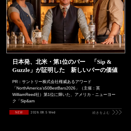
日本発、北米・第1位のバー 「Sip &
Guzzle」が証明した 新しいバーの価値
PR：サントリー株式会社権威あるアワード
「NorthAmerica’s50BestBars2026」（主催：英
WilliamReed社）第1位に輝いた、アメリカ・ニューヨー
ク「Sip&am
2026.08.5 Wed
NEW
続きをよむ