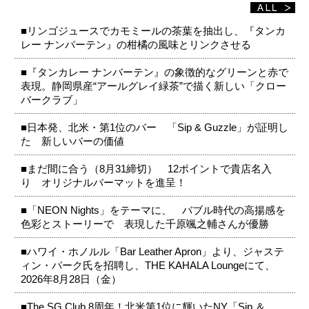
■リンゴジュースでカモミールの茶葉を抽出し、『タンカ
レー ナンバーテン』の柑橘の風味とリンクさせる
■『タンカレー ナンバーテン』の象徴的なグリーンと赤で
表現。静岡県産“アールグレイ緑茶”で描く新しい「クロー
バークラブ」
■日本発、北米・第1位のバー 「Sip & Guzzle」が証明し
た 新しいバーの価値
■まだ間に合う（8月31締切） 12ポイントで貴店名入
り オリジナルバーマットを進呈！
■「NEON Nights」をテーマに、 バブル時代の高揚感を
色彩とストーリーで 表現した千原颯之輔さんが優勝
■ハワイ・ホノルル「Bar Leather Apron」より、ジャステ
ィン・パーク氏を招聘し、THE KAHALA Loungeにて、
2026年8月28日（金）
■The SG Club 8周年！北米第1位に輝いたNY「Sip ＆