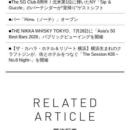
■The SG Club 8周年！北米第1位に輝いたNY「Sip ＆
Guzzle」のバーテンダーが“里帰り”ゲストシフト
■バー「Ночь（ノーチ）」オープン
■THE NIKKA WHISKY TOKYO、7月28日に「Asia’s 50
Best Bars 2026」パブリックビューイングを開催
■【ザ・カハラ・ホテル＆リゾート 横浜】横浜生まれのク
ラフトジンが、街とホテルをつなぐ「The Session #28 –
No.8 Night–」を開催