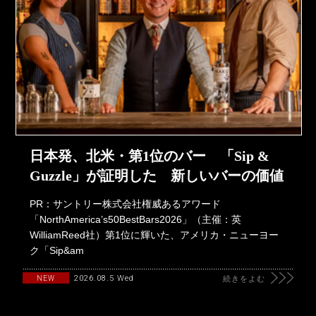
日本発、北米・第1位のバー 「Sip &
Guzzle」が証明した 新しいバーの価値
PR：サントリー株式会社権威あるアワード
「NorthAmerica’s50BestBars2026」（主催：英
WilliamReed社）第1位に輝いた、アメリカ・ニューヨー
ク「Sip&am
2026.08.5 Wed
NEW
続きをよむ