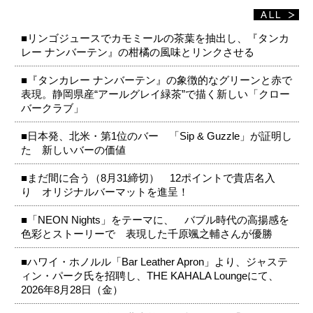
■リンゴジュースでカモミールの茶葉を抽出し、『タンカ
レー ナンバーテン』の柑橘の風味とリンクさせる
■『タンカレー ナンバーテン』の象徴的なグリーンと赤で
表現。静岡県産“アールグレイ緑茶”で描く新しい「クロー
バークラブ」
■日本発、北米・第1位のバー 「Sip & Guzzle」が証明し
た 新しいバーの価値
■まだ間に合う（8月31締切） 12ポイントで貴店名入
り オリジナルバーマットを進呈！
■「NEON Nights」をテーマに、 バブル時代の高揚感を
色彩とストーリーで 表現した千原颯之輔さんが優勝
■ハワイ・ホノルル「Bar Leather Apron」より、ジャステ
ィン・パーク氏を招聘し、THE KAHALA Loungeにて、
2026年8月28日（金）