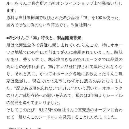
ル」をりんご直売所と当社オンラインショップ上で発売いたし
ます。
原料は当社果樹園で収穫された希少品種「旭」を100％使った、
国内では他に例のない※商品です。※当社調べ
■希少りんご「旭」特長と、製品開発背景
旭は北海道全体で身近に親しまれていたりんごで、特にオホー
ツク地域では40年ほど前まで盛んに生産されていました。酸味
があり、香りが強く、寒冷地向きなのでオホーツクでは品質の
高いものが採れます。旭は甘い品種に押されて栽培されなくな
り、それと共に、かつてオホーツク各地に多数あったりんご農
家は激減し、現在では北見市にわずかに残るのみとなりまし
た。“歴史ある旭を忘れないでほしい”という思いと、オホーツク
のりんご栽培存続への願いを込めて、私共は3年前よりシードル
の開発を進めてまいりました。
そしてこのたび、9月25日の当社りんご直売所のオープンに合わ
せて「旭りんごのシードル」を発売することにいたしました。