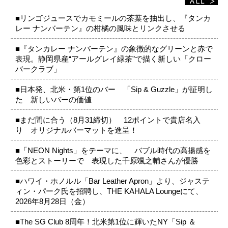
■リンゴジュースでカモミールの茶葉を抽出し、『タンカ
レー ナンバーテン』の柑橘の風味とリンクさせる
■『タンカレー ナンバーテン』の象徴的なグリーンと赤で
表現。静岡県産“アールグレイ緑茶”で描く新しい「クロー
バークラブ」
■日本発、北米・第1位のバー 「Sip & Guzzle」が証明し
た 新しいバーの価値
■まだ間に合う（8月31締切） 12ポイントで貴店名入
り オリジナルバーマットを進呈！
■「NEON Nights」をテーマに、 バブル時代の高揚感を
色彩とストーリーで 表現した千原颯之輔さんが優勝
■ハワイ・ホノルル「Bar Leather Apron」より、ジャステ
ィン・パーク氏を招聘し、THE KAHALA Loungeにて、
2026年8月28日（金）
■The SG Club 8周年！北米第1位に輝いたNY「Sip ＆