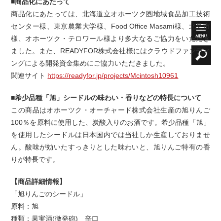
■商品化にあたって
商品化にあたっては、北海道立オホーツク圏地域食品加工技術
センター様、東京農業大学様、Food Office Masami様、北見市
様、オホーツク・テロワール様より多大なるご協力をいただき
ました。また、READYFOR株式会社様にはクラウドファンディ
ングによる開発資金集めにご協力いただきました。
関連サイト
https://readyfor.jp/projects/Mcintosh10961
■希少品種「旭」シードルの味わい・香りなどの特長について
この商品はオホーツク・オーチャード株式会社生産の旭りんご
100％を原料に使用した、炭酸入りのお酒です。希少品種「旭」
を使用したシードルは日本国内では当社しか生産しておりませ
ん。酸味が効いたすっきりとした味わいと、旭りんご特有の香
りが特長です。
【商品詳細情報】
「旭りんごのシードル」
原料：旭
種類：果実酒(微発砲) 辛口