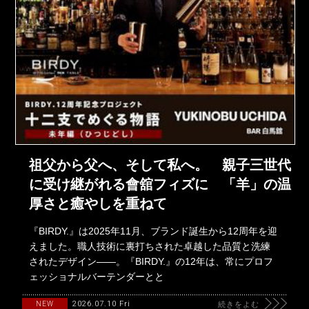
祖父から父へ、そして私へ。 親子三世代
に受け継がれる會舘フィズに 「羊」の温
厚さと癒やしを重ねて
『BIRDY.』は2025年11月、ブランド誕生から12周年を迎
えました。職人技術に裏打ちされた卓越した品質と洗練
されたデザイン――。『BIRDY.』の12年は、常にプロフ
ェッショナルバーテンダーとと
2026.07.10 Fri
NEW
続きをよむ