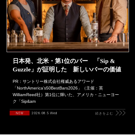
日本発、北米・第1位のバー 「Sip &
Guzzle」が証明した 新しいバーの価値
PR：サントリー株式会社権威あるアワード
「NorthAmerica’s50BestBars2026」（主催：英
WilliamReed社）第1位に輝いた、アメリカ・ニューヨー
ク「Sip&am
2026.08.5 Wed
NEW
続きをよむ