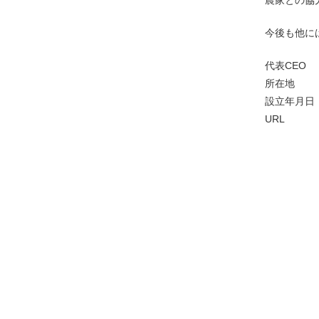
農家との協
今後も他に
代表CE
所在地 京
設立年月日
U