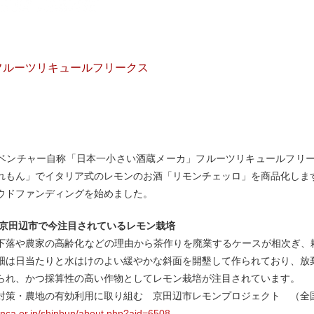
フルーツリキュールフリークス
ベンチャー自称「日本一小さい酒蔵メーカ」フルーツリキュールフリー
れもん」でイタリア式のレモンのお酒「リモンチェッロ」を商品化しま
クラウドファンディングを始めました。
 京田辺市で今注目されているレモン栽培
下落や農家の高齢化などの理由から茶作りを廃業するケースが相次ぎ、
畑は日当たりと水はけのよい緩やかな斜面を開墾して作られており、放
られ、かつ採算性の高い作物としてレモン栽培が注目されています。
対策・農地の有効利用に取り組む 京田辺市レモンプロジェクト （全
.nca.or.jp/shinbun/about.php?aid=6508