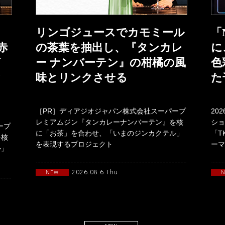
リンゴジュースでカモミール
「
赤
の茶葉を抽出し、『タンカレ
に
グ
ー ナンバーテン』の柑橘の風
色
ク
味とリンクさせる
た
［PR］ディアジオジャパン株式会社スーパープ
20
レミアムジン『タンカレーナンバーテン』を核
ショ
ープ
に「お茶」を合わせ、「いまのジンカクテル」
「T
を核
を表現するプロジェクト
ーマ
ル」
「TANQUERAYTASTEMAKERSwith
19
2026.08.6 Thu
NEW