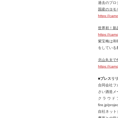
過去のプロ
国産のヨモ
https://camp
世界初！新
https://camp
紫宝梅は和
をしている
北山丸太で
https://camp
■プレスリ
合同会社フ
さい酒造メ
クラウドフ
fire.jp
自社ネット