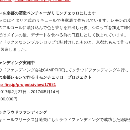
ンを京都の酒造ベンチャーがリモンチェッロにします
ッロはイタリア式のリキュールで各家庭で作られています。レモンの
のアルコールに漬け込んで色と香りを抽出した後、シロップを加えて味
ではメインの後、デザートを食べる前の口直しとして飲まれています。
ソドックスなシンプルシロップで味付けしたものと、京都れもんで作っ
を製造しました。
ァンディング実施中
ウドファンディング会社CAMPFIREにてクラウドファンディングを行
の京都レモンで作るリモンチェッロ」プロジェクト
p-fire.jp/projects/view/17681
17年2月27日～2017年5月14日
0,000円
たクラウドファンディング
キュールフリークスは過去にもクラウドファンディングで成功した経験