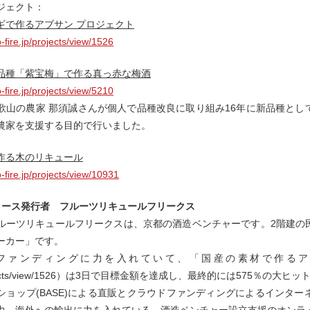
ジェクト：
ギで作るアブサン プロジェクト
-fire.jp/projects/view/1526
品種「紫宝梅」で作る真っ赤な梅酒
-fire.jp/projects/view/5210
歌山の農家 那須誠さんが個人で品種改良に取り組み16年に新品種と
農家を支援する目的で行いました。
作る木のリキュール
-fire.jp/projects/view/10931
リース発行者 フルーツリキュールフリークス
ルーツリキュールフリークスは、京都の酒造ベンチャーです。2階建の
ーカー」です。
ァンディングに力を入れていて、「国産の素材で作るアブサン」プ
/projects/view/1526）は3日で目標金額を達成し、最終的には575％
ショップ(BASE)による直販とクラウドファンディングによるインタ