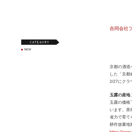
合同会社
NEW
京都の酒造
した「京都
2/27に
玉露の産地
玉露の価格
います。茶
省力で育て
耕作放棄地
https://www