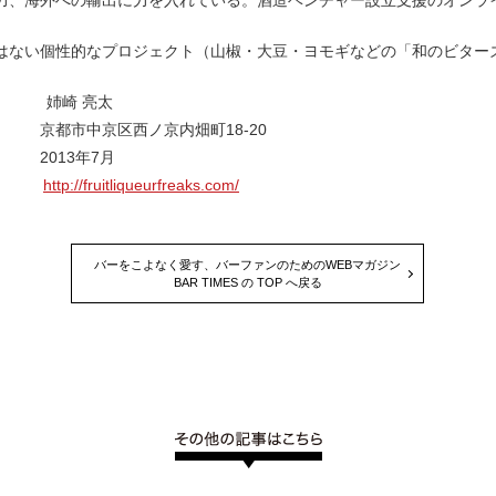
力、海外への輸出に力を入れている。酒造ベンチャー設立支援のオンラ
はない個性的なプロジェクト（山椒・大豆・ヨモギなどの「和のビター
O 姉崎 亮太
都市中京区西ノ京内畑町18-20
 2013年7月
RL
http://fruitliqueurfreaks.com/
バーをこよなく愛す、バーファンのためのWEBマガジン
BAR TIMES の TOP へ戻る