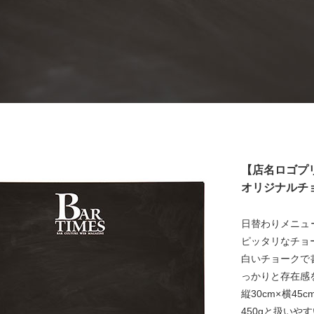
【店名ロゴプ
オリジナルチ
日替わりメニュ
ピッタリなチョ
白いチョークで
っかりと存在感
縦30cm×横4
450gと扱いや