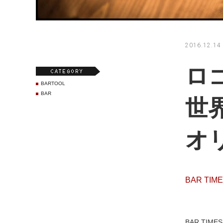
2016.12.14
ロ
BARTOOL
BAR
世
オ
BAR TIM
BAR TI