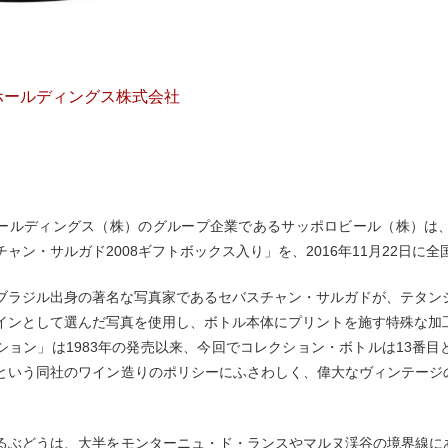
ホールディングス株式会社
ールディングス（株）のグループ企業であるサッポロビール（株）は
ャン・サルガド2008ギフトボックス入り」を、2016年11月22日に
ブラジル出身の著名な写真家であるセバスチャン・サルガドが、テタンジ
インとして選んだ写真を使用し、ボトル本体にプリントを施す特殊な加
ション」は1983年の発売以来、今回でコレクション・ボトルは13番
という同社のワイン造りのポリシーにふさわしく、偉大なヴィンテージ
るぶどうは、大半をモンターニュ・ド・ランスやマルヌ渓谷の境界線に