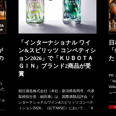
「インターナショナル ワイ
日
が
ン&スピリッツ コンペティシ
「
の
ョン2026」で「ＫＵＢＯＴＡ
た
ＧＩＮ」ブランド2商品が受
賞
PR
「No
ら
Wi
れた
朝日酒造株式会社（本社：新潟県長岡市、代表
ュー
取締役社長：細田康）は、国際酒類品評会「イ
ナル
ンターナショナルワイン&スピリッツコンペテ
ィション2026」（以下IWSC）において、「Ｋ
ＵＢＯＴＡＧＩＮ」