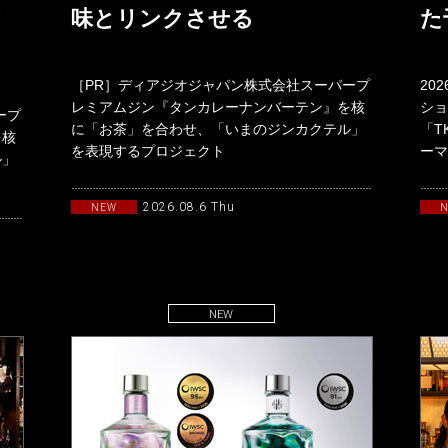
ク
味とリンクさせる
た
［PR］ディアジオジャパン株式会社スーパープ
20
レミアムジン『タンカレーナンバーテン』を核
ショ
ープ
に「お茶」を合わせ、「いまのジンカクテル」
「T
を核
を表現するプロジェクト
ーマ
ル」
「TANQUERAYTASTEMAKERSwith
19
2026.08.6 Thu
NEW
NEW