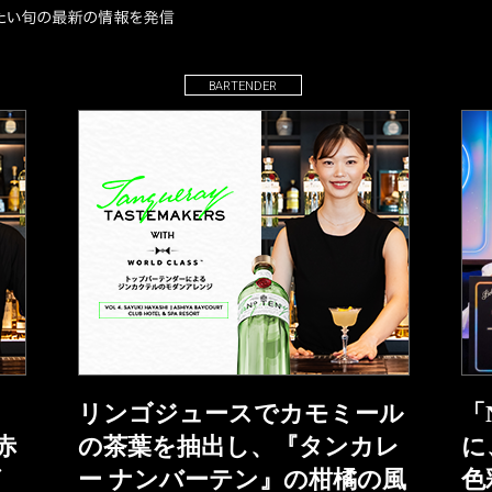
BARTENDER
リンゴジュースでカモミール
「
赤
の茶葉を抽出し、『タンカレ
に
グ
ー ナンバーテン』の柑橘の風
色