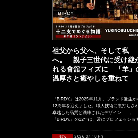
祖父から父へ、そして私
へ。 親子三世代に受け継
れる會舘フィズに 「羊」
温厚さと癒やしを重ねて
『BIRDY.』は2025年11月、ブランド誕生か
12周年を迎えました。職人技術に裏打ちさ
卓越した品質と洗練されたデザイン――。
『BIRDY.』の12年は、常にプロフェッショ
バーテンダーとと
2026.07.10 Fri
NEW