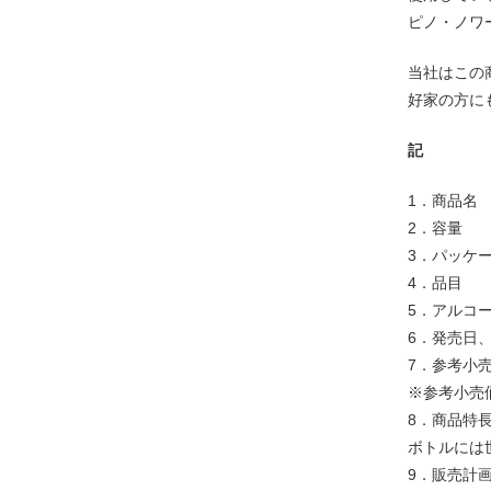
ピノ・ノワ
当社はこの
好家の方に
記
1．商品名
2．容量 
3．パッケ
4．品
5．アルコール
6．発売日、
7．参考小売
※参考小売
8．商品特
ボトルには
9．販売計画