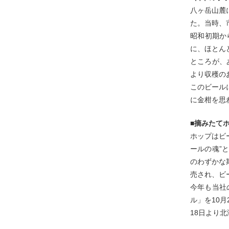
八ヶ岳山麓
た。当時、
昭和初期か
に、ほとん
ところが、
より収穫の
このビール
に金柑を思
■摘みたて
ホップはビ
ールの魂”
のわずかな
売され、ビ
今年も当社
ル」を10月
18日より