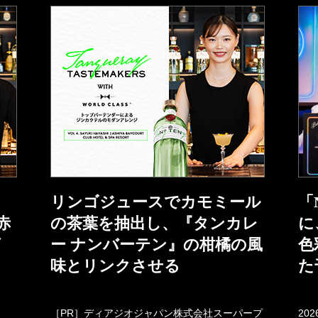
リンゴジュースでカモミール
「
赤
の茶葉を抽出し、『タンカレ
に
グ
ー ナンバーテン』の柑橘の風
色
ク
味とリンクさせる
た
［PR］ディアジオジャパン株式会社スーパープ
20