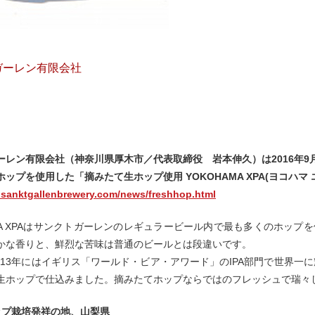
ガーレン有限会社
ーレン有限会社（神奈川県厚木市／代表取締役 岩本伸久）は2016年9
ップを使用した「摘みたて生ホップ使用 YOKOHAMA XPA(ヨコハ
.sanktgallenbrewery.com/news/freshhop.html
AMA XPAはサンクトガーレンのレギュラービール内で最も多くのホッ
かな香りと、鮮烈な苦味は普通のビールとは段違いです。
2013年にはイギリス「ワールド・ビア・アワード」のIPA部門で世界一に輝
生ホップで仕込みました。摘みたてホップならではのフレッシュで瑞々
ップ栽培発祥の地、山梨県