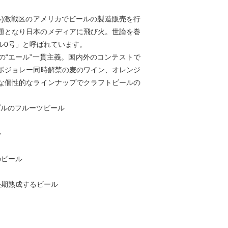
ル)激戦区のアメリカでビールの製造販売を行
で話題となり日本のメディアに飛び火。世論を巻
ル0号」と呼ばれています。
の“エール”一貫主義。国内外のコンテストで
ボジョレー同時解禁の麦のワイン、オレンジ
な個性的なラインナップでクラフトビールの
プルのフルーツビール
ル
のビール
長期熟成するビール