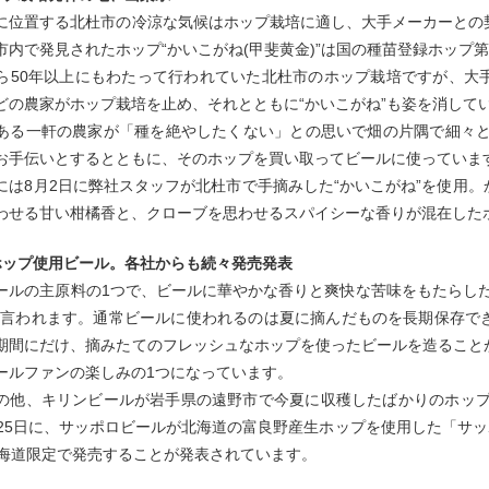
に位置する北杜市の冷涼な気候はホップ栽培に適し、大手メーカーとの
市内で発見されたホップ“かいこがね(甲斐黄金)”は国の種苗登録ホップ第
ら50年以上にもわたって行われていた北杜市のホップ栽培ですが、大
どの農家がホップ栽培を止め、それとともに“かいこがね”も姿を消して
ある一軒の農家が「種を絶やしたくない」との思いで畑の片隅で細々と
お手伝いとするとともに、そのホップを買い取ってビールに使っていま
には8月2日に弊社スタッフが北杜市で手摘みした“かいこがね”を使用
わせる甘い柑橘香と、クローブを思わせるスパイシーな香りが混在した
ホップ使用ビール。各社からも続々発売発表
ールの主原料の1つで、ビールに華やかな香りと爽快な苦味をもたらし
と言われます。通常ビールに使われるのは夏に摘んだものを長期保存で
期間にだけ、摘みたてのフレッシュなホップを使ったビールを造ること
ールファンの楽しみの1つになっています。
の他、キリンビールが岩手県の遠野市で今夏に収穫したばかりのホップ
25日に、サッポロビールが北海道の富良野産生ホップを使用した「サッポロ
北海道限定で発売することが発表されています。