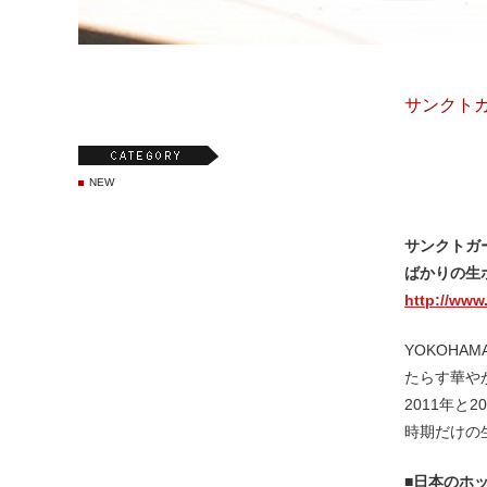
サンクト
NEW
サンクトガ
ばかりの生ホ
http://www
YOKOH
たらす華や
2011年と
時期だけの
■日本のホ