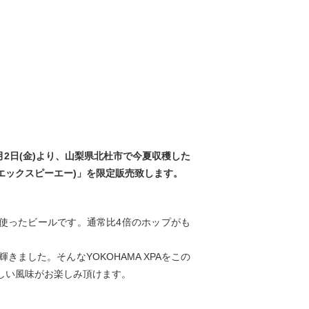
月2日(金)より、山梨県北杜市で今夏収穫した
マ エックスピーエー)」を限定販売致します。
プを使ったビールです。通常比4倍のホップがも
きました。そんなYOKOHAMA XPAをこの
しい風味がお楽しみ頂けます。