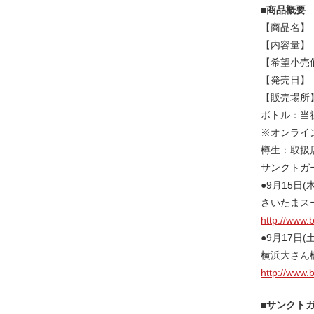
■商品概要
【商品名】 
【内容量】 
【希望小売
【発売日】 
【販売場所
ボトル：当
※オンライ
樽生：取扱
サンクトガ
●9月15日
さいたまス
http://www.b
●9月17日
横浜大さん
http://www.
■サンクト