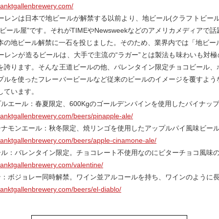
sanktgallenbrewery.com/
ーレンは日本で地ビールが解禁する以前より、地ビール(クラフトビー
地ビール屋”です。それがTIMEやNewsweekなどのアメリカメディア
本の地ビール解禁に一石を投じました。そのため、業界内では「地ビー
ーレンが造るビールは、大手で主流の“ラガー”とは製法も味わいも対極
を誇ります。そんな王道ビールの他、バレンタイン限定チョコビール、
プルを使ったフレーバービールなど従来のビールのイメージを覆すよう
しています。
プルエール：春夏限定、600Kgのゴールデンパインを使用したパイナッ
sanktgallenbrewery.com/beers/pinapple-ale/
シナモンエール：秋冬限定、焼リンゴを使用したアップルパイ風味ビー
sanktgallenbrewery.com/beers/apple-cinamone-ale/
ール：バレンタイン限定。チョコレート不使用なのにビターチョコ風味
sanktgallenbrewery.com/valentine/
ン：ボジョレー同時解禁。ワイン並アルコールを持ち、ワインのように
sanktgallenbrewery.com/beers/el-diablo/