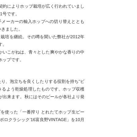
契約によりホップ栽培が広く行われていまし
1号です。
手メーカーの輸入ホップへの切り替えととも
いきました。
栽培を継続。その噂を聞いた弊社が2012年
す。
。かいこがねは、青々とした爽やかな香りの中
ホップです。
たり、泡立ちを良くしたりする役割を持ち“ビ
きるよう乾燥処理したものです。ホップ収穫
が出来ます。秋にはそのビールが各社より発
を使った「一番搾り とれたてホップ生ビー
クラシック’16富良野VINTAGE」を10月