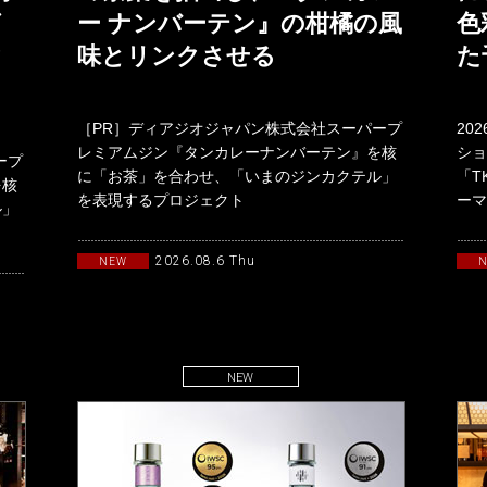
グ
ー ナンバーテン』の柑橘の風
色
ク
味とリンクさせる
た
［PR］ディアジオジャパン株式会社スーパープ
20
レミアムジン『タンカレーナンバーテン』を核
ショ
ープ
に「お茶」を合わせ、「いまのジンカクテル」
「T
を核
を表現するプロジェクト
ーマ
ル」
「TANQUERAYTASTEMAKERSwith
19
2026.08.6 Thu
NEW
NEW