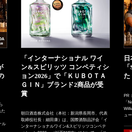
「インターナショナル ワイ
日
が
ン&スピリッツ コンペティシ
「
の
ョン2026」で「ＫＵＢＯＴＡ
た
ＧＩＮ」ブランド2商品が受
賞
PR
「No
ら
Wi
れた
朝日酒造株式会社（本社：新潟県長岡市、代表
ュー
取締役社長：細田康）は、国際酒類品評会「イ
ナル
ンターナショナルワイン&スピリッツコンペテ