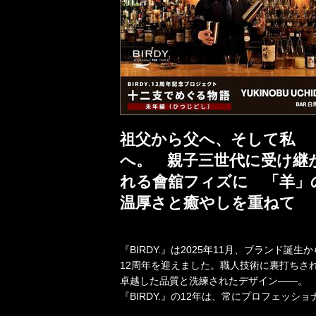
祖父から父へ、そして私
へ。 親子三世代に受け継
れる會舘フィズに 「羊」
温厚さと癒やしを重ねて
『BIRDY.』は2025年11月、ブランド誕生か
12周年を迎えました。職人技術に裏打ちさ
卓越した品質と洗練されたデザイン――。
『BIRDY.』の12年は、常にプロフェッショ
バーテンダーとと