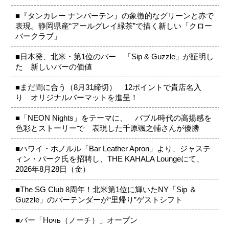
■『タンカレー ナンバーテン』の象徴的なグリーンと赤で
表現。静岡県産“アールグレイ緑茶”で描く新しい「クロー
バークラブ」
■日本発、北米・第1位のバー 「Sip & Guzzle」が証明し
た 新しいバーの価値
■まだ間に合う（8月31締切） 12ポイントで貴店名入
り オリジナルバーマットを進呈！
■「NEON Nights」をテーマに、 バブル時代の高揚感を
色彩とストーリーで 表現した千原颯之輔さんが優勝
■ハワイ・ホノルル「Bar Leather Apron」より、ジャステ
ィン・パーク氏を招聘し、THE KAHALA Loungeにて、
2026年8月28日（金）
■The SG Club 8周年！北米第1位に輝いたNY「Sip ＆
Guzzle」のバーテンダーが“里帰り”ゲストシフト
■バー「Ночь（ノーチ）」オープン