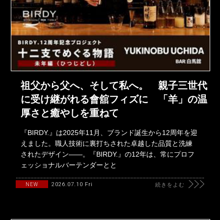
祖父から父へ、そして私へ。 親子三世代
に受け継がれる會舘フィズに 「羊」の温
厚さと癒やしを重ねて
『BIRDY.』は2025年11月、ブランド誕生から12周年を迎
えました。職人技術に裏打ちされた卓越した品質と洗練
されたデザイン――。『BIRDY.』の12年は、常にプロフ
ェッショナルバーテンダーとと
2026.07.10 Fri
NEW
続きをよむ