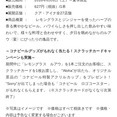
■販売期間 ： 2016年8月6日（土）～夏季限定
■販売価格 ： 627円（税抜）/1本
■展開店舗 ： クア・アイナ全27店舗
■商品概要 ： レモングラスとジンジャーを使ったハーブの
香る爽やかなビール。ハワイらしさを押し出した飲みやすい味
わいで、様々な料理と合わせやすく、夕日を眺めながらのルア
ウ〈宴〉にぴったりの逸品です。
～コナビールグッズがもれなく当たる！スクラッチカードキャ
ンペーンも実施～
期間中に「レモングラス ルアウ」を1本ご注文のお客様に、ス
クラッチカードを1枚お渡しし、 “Aloha”が出たら、オリジナル
景品の「コナビール特製アクリルカップ」をプレゼント！
“Sorry”が出てしまった場合も「コナビール ロゴコースター」
がもれなくもらえます。（※スクラッチカードがなくなり次第
終了）
※写真はイメージです ※価格はすべて税抜きです ※価格・
内容は予告なく変更する場合がございます