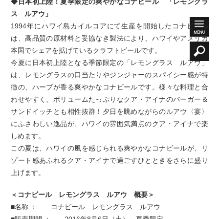
◆日本初上陸！夏季限定の爽やかなコナビール 「レモングラ
ス ルアウ」
1994年にハワイ島カイルコアにて生産を開始したコナビール
は、高品質の原材料と妥協なき製法により、ハワイやアメリカ
本国でシェアを拡げているクラフトビールです。
今夏に日本初上陸となる季節限定の「レモングラス ルアウ」
は、レモングラスの口当たりやジンジャーのスパイシー感が特
徴の、ハーブが香る爽やかなコナビールです。様々な料理と合
わせやすく、ボリュームたっぷりなクア・アイナのバーガー＆
サンドイッチとも相性抜群！夕日を眺めながらのルアウ〈宴〉
にふさわしい逸品が、ハワイの雰囲気満点のクア・アイナで楽
しめます。
この夏は、ハワイの風を感じられる爽やかなコナビールが、リ
ゾート感あふれるクア・アイナで過ごすひとときをさらに盛り
上げます。
＜コナビール レモングラス ルアウ 概要＞
■名称 ： コナビール レモングラス ルアウ