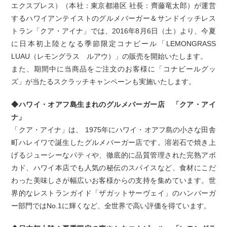
エクスプレス）（本社：東京都港区 社長：齊藤竜太郎）が運営
するハワイアンテイストのグルメバーガー＆サンドイッチレス
トラン「クア・アイナ」では、2016年8月6日（土）より、今夏
に日本初上陸となる季節限定コナビール「LEMONGRASS
LUAU（レモングラス ルアウ）」の販売を開始いたします。
また、期間中に当商品をご注文のお客様に「コナビールグッ
ズ」が当たるスクラッチキャンペーンも実施いたします。
◆ハワイ・オアフ島生まれのグルメバーガー店 「クア・アイ
ナ」
「クア・アイナ」は、 1975年にハワイ・オアフ島の小さな田舎
町ハレイワで誕生したグルメバーガー店です。溶岩石で焼き上
げるジューシーなパティや、徹底的に品質管理された完熟アボ
カド、ハワイ本店でも人気の秘伝のスパイスなど、食材にこだ
わった美味しさが幅広いお客様からの支持を集めています。世
界的なレストランガイド「ザガットサーヴェイ」のハンバーガ
ー部門ではNo.1に輝くなど、全世界で高い評価を得ています。