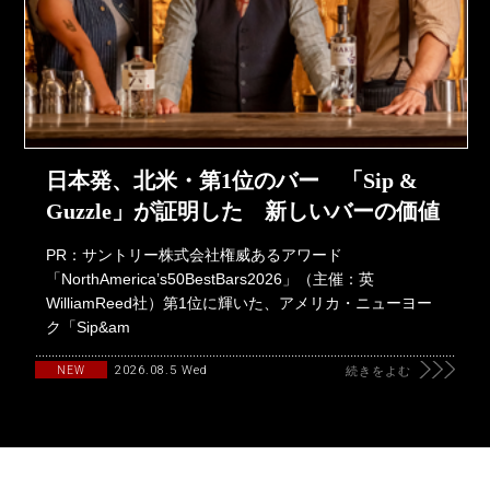
日本発、北米・第1位のバー 「Sip &
Guzzle」が証明した 新しいバーの価値
PR：サントリー株式会社権威あるアワード
「NorthAmerica’s50BestBars2026」（主催：英
WilliamReed社）第1位に輝いた、アメリカ・ニューヨー
ク「Sip&am
2026.08.5 Wed
NEW
続きをよむ