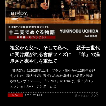
祖父から父へ、そして私へ。 親子三世代
に受け継がれる會舘フィズに 「羊」の温
厚さと癒やしを重ねて
『BIRDY.』は2025年11月、ブランド誕生から12周年を迎
えました。職人技術に裏打ちされた卓越した品質と洗練
されたデザイン――。『BIRDY.』の12年は、常にプロフ
ェッショナルバーテンダーとと
2026.07.10 Fri
NEW
続きをよむ