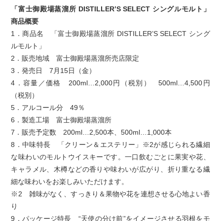
「富士御殿場蒸溜所 DISTILLER’S SELECT シングルモルト」
商品概要
1．商品名 「富士御殿場蒸溜所 DISTILLER’S SELECT シング
ルモルト」
2．販売地域 富士御殿場蒸溜所売店限定
3．発売日 7月15日（金）
4．容量／価格 200ml…2,000円（税別） 500ml…4,500円
（税別）
5．アルコール分 49％
6．製造工場 富士御殿場蒸溜所
7．販売予定数 200ml…2,500本、500ml…1,000本
8．中味特長 「クリーン＆エステリー」※2が感じられる繊細
な味わいのモルトウイスキーです。一口飲むごとに果実や花、
キャラメル、木樽などの香りや味わいが広がり、折り重なる繊
細な味わいをお楽しみいただけます。
※2 雑味がなく、すっきり＆果物や花を連想させる心地よい香
り
9．パッケージ特長 “天使の分け前”をイメージさせる羽根をモ