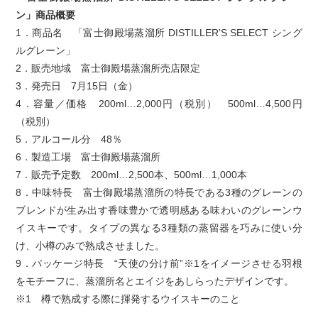
ン」商品概要
1．商品名 「富士御殿場蒸溜所 DISTILLER’S SELECT シング
ルグレーン」
2．販売地域 富士御殿場蒸溜所売店限定
3．発売日 7月15日（金）
4．容量／価格 200ml…2,000円（税別） 500ml…4,500円
（税別）
5．アルコール分 48％
6．製造工場 富士御殿場蒸溜所
7．販売予定数 200ml…2,500本、500ml…1,000本
8．中味特長 富士御殿場蒸溜所の特長である3種のグレーンの
ブレンドが生み出す香味豊かで透明感ある味わいのグレーンウ
イスキーです。タイプの異なる3種類の蒸留器を巧みに使い分
け、小樽のみで熟成させました。
9．パッケージ特長 “天使の分け前”※1をイメージさせる羽根
をモチーフに、蒸溜所名とエイジをあしらったデザインです。
※1 樽で熟成する際に揮発するウイスキーのこと