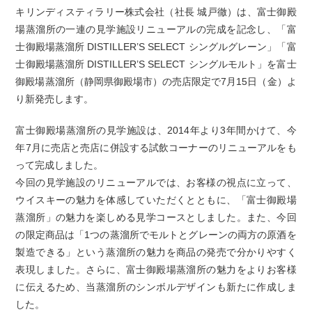
キリンディスティラリー株式会社（社長 城戸徹）は、富士御殿
場蒸溜所の一連の見学施設リニューアルの完成を記念し、「富
士御殿場蒸溜所 DISTILLER’S SELECT シングルグレーン」「富
士御殿場蒸溜所 DISTILLER’S SELECT シングルモルト」を富士
御殿場蒸溜所（静岡県御殿場市）の売店限定で7月15日（金）よ
り新発売します。
富士御殿場蒸溜所の見学施設は、2014年より3年間かけて、今
年7月に売店と売店に併設する試飲コーナーのリニューアルをも
って完成しました。
今回の見学施設のリニューアルでは、お客様の視点に立って、
ウイスキーの魅力を体感していただくとともに、「富士御殿場
蒸溜所」の魅力を楽しめる見学コースとしました。また、今回
の限定商品は「1つの蒸溜所でモルトとグレーンの両方の原酒を
製造できる」という蒸溜所の魅力を商品の発売で分かりやすく
表現しました。さらに、富士御殿場蒸溜所の魅力をよりお客様
に伝えるため、当蒸溜所のシンボルデザインも新たに作成しま
した。