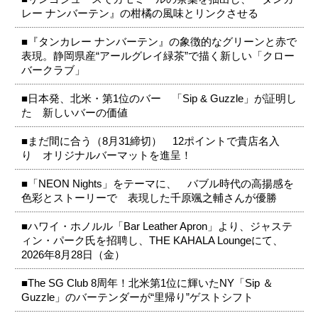
レー ナンバーテン』の柑橘の風味とリンクさせる
■『タンカレー ナンバーテン』の象徴的なグリーンと赤で
表現。静岡県産“アールグレイ緑茶”で描く新しい「クロー
バークラブ」
■日本発、北米・第1位のバー 「Sip & Guzzle」が証明し
た 新しいバーの価値
■まだ間に合う（8月31締切） 12ポイントで貴店名入
り オリジナルバーマットを進呈！
■「NEON Nights」をテーマに、 バブル時代の高揚感を
色彩とストーリーで 表現した千原颯之輔さんが優勝
■ハワイ・ホノルル「Bar Leather Apron」より、ジャステ
ィン・パーク氏を招聘し、THE KAHALA Loungeにて、
2026年8月28日（金）
■The SG Club 8周年！北米第1位に輝いたNY「Sip ＆
Guzzle」のバーテンダーが“里帰り”ゲストシフト