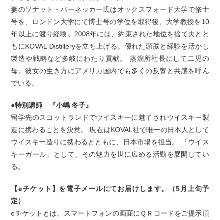
妻のソナット・バーネッカー氏はオックスフォード大学で修士
号を、ロンドン大学にて博士号の学位を取得後、大学教授を10
年以上に渡り経験。2008年には、約束された地位を捨て夫とと
もにKOVAL Distilleryを立ち上げる。優れた頭脳と経験を活かし
製造や戦略など多岐にわたり貢献。 蒸溜所社長にして二児の
母。彼女の生き方にアメリカ国内でも多くの反響と共感を呼ん
でいる。
●特別講師 『小嶋 冬子』
留学先のスコットランドでウイスキーに魅了されウイスキー製
造に携わることを決意。 現在はKOVAL社で唯一の日本人として
ウイスキー造りに携わるとともに、日本市場を担当。 「ウイス
キーガール」として、その魅力を世に広める活動を展開してい
る。
【eチケット】を電子メールにてお届けします。（5月上旬予
定）
eチケットとは、スマートフォンの画面にＱＲコードをご提示頂