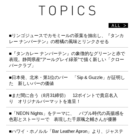
■リンゴジュースでカモミールの茶葉を抽出し、『タンカ
レー ナンバーテン』の柑橘の風味とリンクさせる
■『タンカレー ナンバーテン』の象徴的なグリーンと赤で
表現。静岡県産“アールグレイ緑茶”で描く新しい「クロー
バークラブ」
■日本発、北米・第1位のバー 「Sip & Guzzle」が証明し
た 新しいバーの価値
■まだ間に合う（8月31締切） 12ポイントで貴店名入
り オリジナルバーマットを進呈！
■「NEON Nights」をテーマに、 バブル時代の高揚感を
色彩とストーリーで 表現した千原颯之輔さんが優勝
■ハワイ・ホノルル「Bar Leather Apron」より、ジャステ