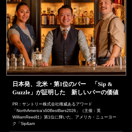
日本発、北米・第1位のバー 「Sip &
Guzzle」が証明した 新しいバーの価値
PR：サントリー株式会社権威あるアワード
「NorthAmerica’s50BestBars2026」（主催：英
WilliamReed社）第1位に輝いた、アメリカ・ニューヨー
ク「Sip&am