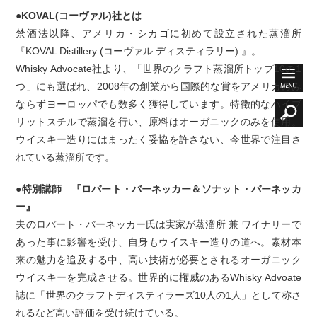
●KOVAL(コーヴァル)社とは
禁酒法以降、アメリカ・シカゴに初めて設立された蒸溜所
『KOVAL Distillery (コーヴァル ディスティラリー) 』。
Whisky Advocate社より、「世界のクラフト蒸溜所トップ10の1
つ」にも選ばれ、2008年の創業から国際的な賞をアメリカのみ
ならずヨーロッパでも数多く獲得しています。特徴的なハイブ
リットスチルで蒸溜を行い、原料はオーガニックのみを使用。
ウイスキー造りにはまったく妥協を許さない、今世界で注目さ
れている蒸溜所です。
●特別講師 『ロバート・バーネッカー＆ソナット・バーネッカ
ー』
夫のロバート・バーネッカー氏は実家が蒸溜所 兼 ワイナリーで
あった事に影響を受け、自身もウイスキー造りの道へ。素材本
来の魅力を追及する中、高い技術が必要とされるオーガニック
ウイスキーを完成させる。世界的に権威のあるWhisky Advoate
誌に「世界のクラフトディスティラーズ10人の1人」として称さ
れるなど高い評価を受け続けている。