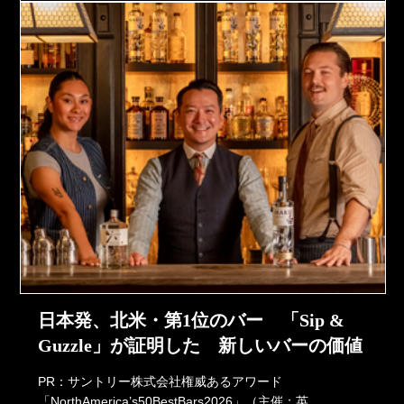
日本発、北米・第1位のバー 「Sip &
Guzzle」が証明した 新しいバーの価値
PR：サントリー株式会社権威あるアワード
「NorthAmerica’s50BestBars2026」（主催：英