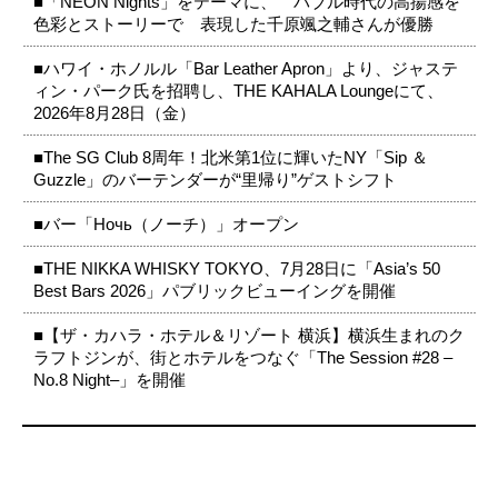
■「NEON Nights」をテーマに、 バブル時代の高揚感を
色彩とストーリーで 表現した千原颯之輔さんが優勝
■ハワイ・ホノルル「Bar Leather Apron」より、ジャステ
ィン・パーク氏を招聘し、THE KAHALA Loungeにて、
2026年8月28日（金）
■The SG Club 8周年！北米第1位に輝いたNY「Sip ＆
Guzzle」のバーテンダーが“里帰り”ゲストシフト
■バー「Ночь（ノーチ）」オープン
■THE NIKKA WHISKY TOKYO、7月28日に「Asia’s 50
Best Bars 2026」パブリックビューイングを開催
■【ザ・カハラ・ホテル＆リゾート 横浜】横浜生まれのク
ラフトジンが、街とホテルをつなぐ「The Session #28 –
No.8 Night–」を開催