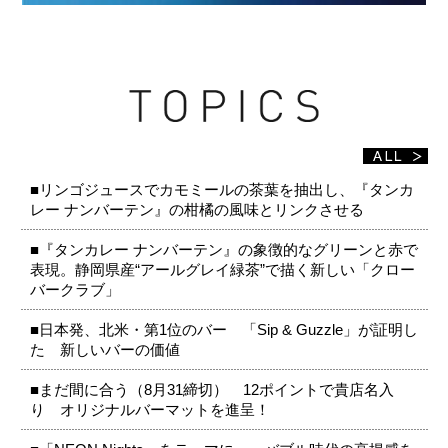
■リンゴジュースでカモミールの茶葉を抽出し、『タンカ
レー ナンバーテン』の柑橘の風味とリンクさせる
■『タンカレー ナンバーテン』の象徴的なグリーンと赤で
表現。静岡県産“アールグレイ緑茶”で描く新しい「クロー
バークラブ」
■日本発、北米・第1位のバー 「Sip & Guzzle」が証明し
た 新しいバーの価値
■まだ間に合う（8月31締切） 12ポイントで貴店名入
り オリジナルバーマットを進呈！