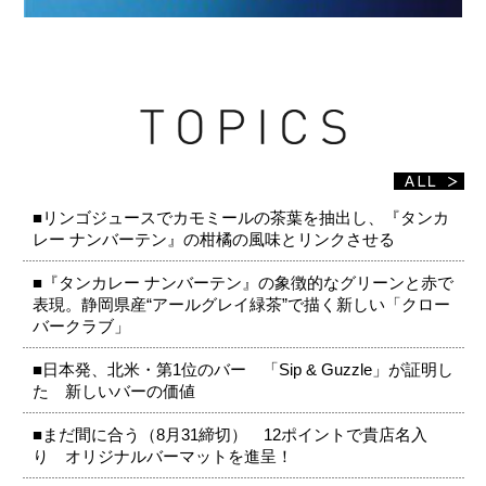
■リンゴジュースでカモミールの茶葉を抽出し、『タンカ
レー ナンバーテン』の柑橘の風味とリンクさせる
■『タンカレー ナンバーテン』の象徴的なグリーンと赤で
表現。静岡県産“アールグレイ緑茶”で描く新しい「クロー
バークラブ」
■日本発、北米・第1位のバー 「Sip & Guzzle」が証明し
た 新しいバーの価値
■まだ間に合う（8月31締切） 12ポイントで貴店名入
り オリジナルバーマットを進呈！