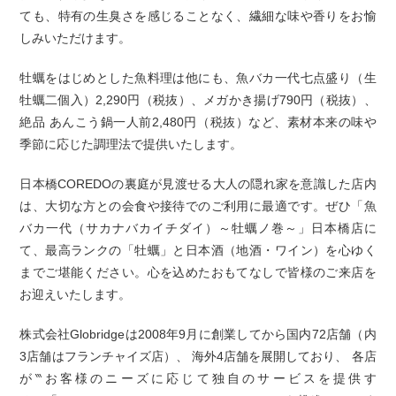
ても、特有の生臭さを感じることなく、繊細な味や香りをお愉
しみいただけます。
牡蠣をはじめとした魚料理は他にも、魚バカ一代七点盛り（生
牡蠣二個入）2,290円（税抜）、メガかき揚げ790円（税抜）、
絶品 あんこう鍋一人前2,480円（税抜）など、素材本来の味や
季節に応じた調理法で提供いたします。
日本橋COREDOの裏庭が見渡せる大人の隠れ家を意識した店内
は、大切な方との会食や接待でのご利用に最適です。ぜひ「魚
バカ一代（サカナバカイチダイ）～牡蠣ノ巻～」日本橋店に
て、最高ランクの「牡蠣」と日本酒（地酒・ワイン）を心ゆく
までご堪能ください。心を込めたおもてなしで皆様のご来店を
お迎えいたします。
株式会社Globridgeは2008年9月に創業してから国内72店舗（内
3店舗はフランチャイズ店）、 海外4店舗を展開しており、 各店
が‷お客様のニーズに応じて独自のサービスを提供す