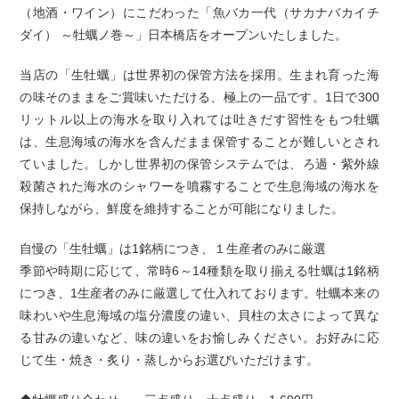
（地酒・ワイン）にこだわった「魚バカ一代（サカナバカイチ
ダイ） ～牡蠣ノ巻～」日本橋店をオープンいたしました。
当店の「生牡蠣」は世界初の保管方法を採用。生まれ育った海
の味そのままをご賞味いただける、極上の一品です。1日で300
リットル以上の海水を取り入れては吐きだす習性をもつ牡蠣
は、生息海域の海水を含んだまま保管することが難しいとされ
ていました。しかし世界初の保管システムでは、ろ過・紫外線
殺菌された海水のシャワーを噴霧することで生息海域の海水を
保持しながら、鮮度を維持することが可能になりました。
自慢の「生牡蠣」は1銘柄につき、１生産者のみに厳選
季節や時期に応じて、常時6～14種類を取り揃える牡蠣は1銘柄
につき、1生産者のみに厳選して仕入れております。牡蠣本来の
味わいや生息海域の塩分濃度の違い、貝柱の太さによって異な
る甘みの違いなど、味の違いをお愉しみください。お好みに応
じて生・焼き・炙り・蒸しからお選びいただけます。