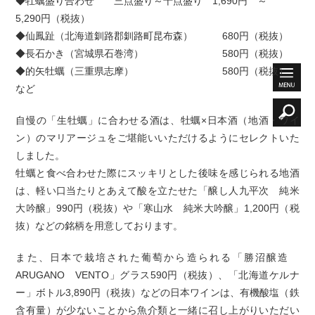
◆牡蠣盛り合わせ 三点盛り～十点盛り 1,690円 ～
5,290円（税抜）
◆仙鳳趾（北海道釧路郡釧路町昆布森） 680円（税抜）
◆長石かき（宮城県石巻湾） 580円（税抜）
◆的矢牡蠣（三重県志摩） 580円（税抜）
など
自慢の「生牡蠣」に合わせる酒は、牡蠣×日本酒（地酒・ワイ
ン）のマリアージュをご堪能いいただけるようにセレクトいた
しました。
牡蠣と食べ合わせた際にスッキリとした後味を感じられる地酒
は、軽い口当たりとあえて酸を立たせた「醸し人九平次 純米
大吟醸」990円（税抜）や「寒山水 純米大吟醸」1,200円（税
抜）などの銘柄を用意しております。
また、日本で栽培された葡萄から造られる「勝沼醸造
ARUGANO VENTO」グラス590円（税抜）、「北海道ケルナ
ー」ボトル3,890円（税抜）などの日本ワインは、有機酸塩（鉄
含有量）が少ないことから魚介類と一緒に召し上がりいただい