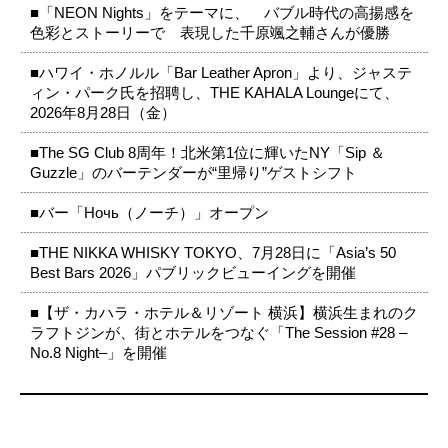
■「NEON Nights」をテーマに、 バブル時代の高揚感を
色彩とストーリーで 表現した千原颯之輔さんが優勝
■ハワイ・ホノルル「Bar Leather Apron」より、ジャステ
ィン・パーク氏を招聘し、THE KAHALA Loungeにて、
2026年8月28日（金）
■The SG Club 8周年！北米第1位に輝いたNY「Sip ＆
Guzzle」のバーテンダーが“里帰り”ゲストシフト
■バー「Ночь（ノーチ）」オープン
■THE NIKKA WHISKY TOKYO、7月28日に「Asia’s 50
Best Bars 2026」パブリックビューイングを開催
■【ザ・カハラ・ホテル＆リゾート 横浜】横浜生まれのク
ラフトジンが、街とホテルをつなぐ「The Session #28 –
No.8 Night–」を開催