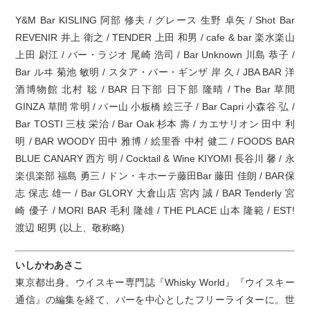
Y&M Bar KISLING 阿部 修夫 / グレース 生野 卓矢 / Shot Bar
REVENIR 井上 衛之 / TENDER 上田 和男 / cafe & bar 楽水楽山
上田 尉江 / バー・ラジオ 尾崎 浩司 / Bar Unknown 川島 恭子 /
Bar ルヰ 菊池 敏明 / スタア・バー・ギンザ 岸 久 / JBA BAR 洋
酒博物館 北村 聡 / BAR 日下部 日下部 隆晴 / The Bar 草間
GINZA 草間 常明 / バー山 小板橋 絵三子 / Bar Capri 小森谷 弘 /
Bar TOSTI 三枝 栄治 / Bar Oak 杉本 壽 / カエサリオン 田中 利
明 / BAR WOODY 田中 雅博 / 絵里香 中村 健二 / FOODS BAR
BLUE CANARY 西方 明 / Cocktail & Wine KIYOMI 長谷川 馨 / 永
楽倶楽部 福島 勇三 / ドン・キホーテ藤田Bar 藤田 佳朗 / BAR保
志 保志 雄一 / Bar GLORY 大倉山店 宮内 誠 / BAR Tenderly 宮
崎 優子 / MORI BAR 毛利 隆雄 / THE PLACE 山本 隆範 / EST!
渡辺 昭男 (以上、敬称略)
いしかわあさこ
東京都出身。ウイスキー専門誌『Whisky World』『ウイスキー
通信』の編集を経て、バーを中心としたフリーライターに。世