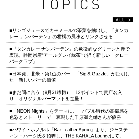
■リンゴジュースでカモミールの茶葉を抽出し、『タンカ
レー ナンバーテン』の柑橘の風味とリンクさせる
■『タンカレー ナンバーテン』の象徴的なグリーンと赤で
表現。静岡県産“アールグレイ緑茶”で描く新しい「クロー
バークラブ」
■日本発、北米・第1位のバー 「Sip & Guzzle」が証明し
た 新しいバーの価値
■まだ間に合う（8月31締切） 12ポイントで貴店名入
り オリジナルバーマットを進呈！
■「NEON Nights」をテーマに、 バブル時代の高揚感を
色彩とストーリーで 表現した千原颯之輔さんが優勝
■ハワイ・ホノルル「Bar Leather Apron」より、ジャステ
ィン・パーク氏を招聘し、THE KAHALA Loungeにて、