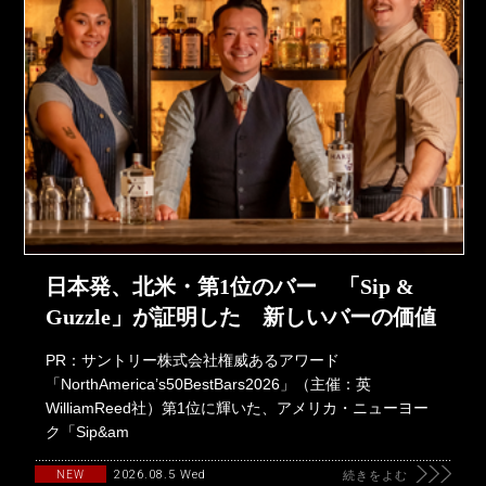
日本発、北米・第1位のバー 「Sip &
Guzzle」が証明した 新しいバーの価値
PR：サントリー株式会社権威あるアワード
「NorthAmerica’s50BestBars2026」（主催：英
WilliamReed社）第1位に輝いた、アメリカ・ニューヨー
ク「Sip&am
2026.08.5 Wed
NEW
続きをよむ