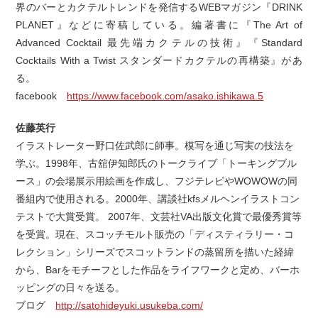
界のバーとカクテルトレンドを発信するWEBマガジン『DRINK
PLANET』などに寄稿している。編著書に『The Art of
Advanced Cocktail 最先端カクテルの技術』『Standard
Cocktails With a Twist スタンダードカクテルの再構築』があ
る。
facebook
https://www.facebook.com/asako.ishikawa.5
佐藤英行
イラストレーター野口佐武郎に師事。模写を通じ写実の技法を
学ぶ。1998年、古舘伊知郎氏のトークライブ「トーキングブル
ース」の会場展示用絵画を作成し、フジテレビやWOWOWの同
番組内で使用される。2000年、講談社kfsメルヘンイラストコン
テストで大賞受賞。 2007年、文芸社VA出版文化賞で最優秀賞等
を受賞。現在、スコッチモルト販売の「ディスティラリー・コ
レクション」シリーズでスコットランドの蒸留所を描いた経緯
から、Barをモチーフとした作品をライフワークと定め、バーホ
ッピングの日々を送る。
ブログ
http://satohideyuki.usukeba.com/