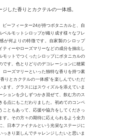
ージした香りとカクテルの一体感。
、ビーフィーター24が持つボタニカルと、自
ルベルモットシロップが織り成す様々なフレ
感が何よりの特徴です。自家製のシロップ
イティーやローズマリーなどの成分を抽出し
ルモットでつくったシロップにボタニカルの
のです。色とりどりのデコレーションに穂紫
、ローズマリーといった独特な香りを持つ素
“香りとカクテルの一体感”を楽しんでいただ
います。グラスにはスウィズルを添えていま
ーションを少しずつかき混ぜて、飲む方のス
きる点にもこだわりました。初めてのコンペ
うこともあって、応援や協力をしてくださっ
ます。その方々の期待に応えられるよう全力
に、日本ファイナルという光栄なステージに
いっきり楽しんでチャレンジしたいと思いま