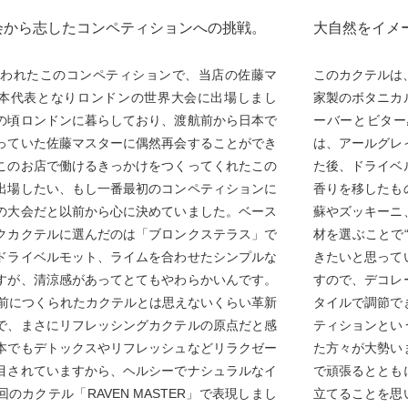
会から志したコンペティションへの挑戦。
大自然をイメ
に行われたこのコンペティションで、当店の佐藤マ
このカクテルは
本代表となりロンドンの世界大会に出場しまし
家製のボタニカ
の頃ロンドンに暮らしており、渡航前から日本で
ーバーとビター
っていた佐藤マスターに偶然再会することができ
は、アールグレ
このお店で働けるきっかけをつくってくれたこの
た後、ドライベ
出場したい、もし一番最初のコンペティションに
香りを移したも
の大会だと以前から心に決めていました。ベース
蘇やズッキーニ
クカクテルに選んだのは「ブロンクステラス」で
材を選ぶことで
ドライベルモット、ライムを合わせたシンプルな
きたいと思って
すが、清涼感があってとてもやわらかいんです。
すので、デコレ
も前につくられたカクテルとは思えないくらい革新
タイルで調節で
で、まさにリフレッシングカクテルの原点だと感
ティションとい
本でもデトックスやリフレッシュなどリラクゼー
た方々が大勢い
目されていますから、ヘルシーでナシュラルなイ
で頑張るととも
のカクテル「RAVEN MASTER」で表現しまし
立てることを思