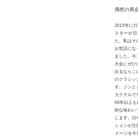
偶然の再
2013年
スターが日
た。私はそ
お世話にな
ました。今
大会にぜひ
出るならこ
のクラシッ
す。ジンと
カクテルで
50年以上
的な味わい
じます。日
ションが注
メージを今回