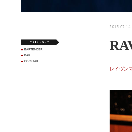
2015.07.14
RA
BARTENDER
BAR
COCKTAIL
レイヴン