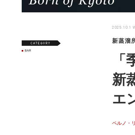
2025.10.1 
新蒸溜
BAR
「
新
エ
ペルノ・