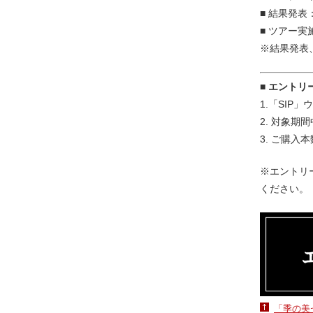
■ 結果発表
■ ツアー
※結果発表
■ エントリ
1.「SI
2. 対象期
3. ご購
※エントリ
ください。
「季の美