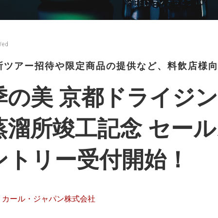
Wed
所ツアー招待や限定商品の提供など、料飲店様
季の美 京都ドライジ
蒸溜所竣工記念 セー
ントリー受付開始！
リカール・ジャパン株式会社