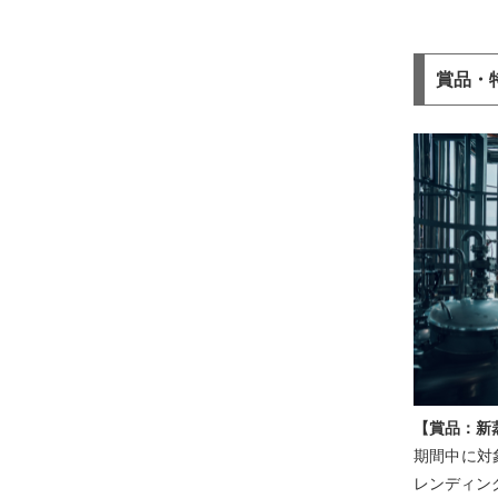
賞品・
【賞品：新
期間中に対
レンディン