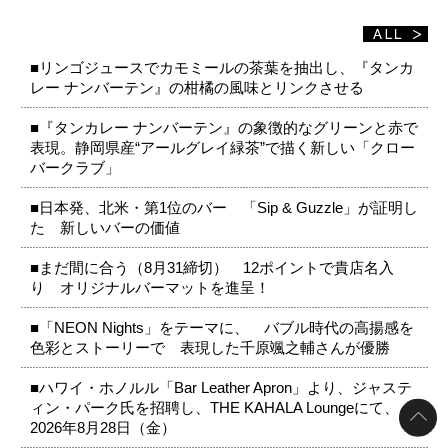
■リンゴジュースでカモミールの茶葉を抽出し、『タンカ
レー ナンバーテン』の柑橘の風味とリンクさせる
■『タンカレー ナンバーテン』の象徴的なグリーンと赤で
表現。静岡県産“アールグレイ緑茶”で描く新しい「クロー
バークラブ」
■日本発、北米・第1位のバー 「Sip & Guzzle」が証明し
た 新しいバーの価値
■まだ間に合う（8月31締切） 12ポイントで貴店名入
り オリジナルバーマットを進呈！
■「NEON Nights」をテーマに、 バブル時代の高揚感を
色彩とストーリーで 表現した千原颯之輔さんが優勝
■ハワイ・ホノルル「Bar Leather Apron」より、ジャステ
ィン・パーク氏を招聘し、THE KAHALA Loungeにて、
2026年8月28日（金）