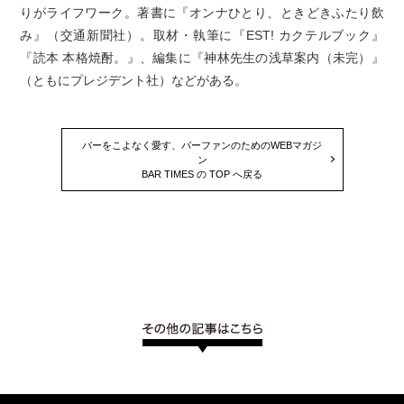
りがライフワーク。著書に『オンナひとり、ときどきふたり飲
み』（交通新聞社）。取材・執筆に『EST! カクテルブック』
『読本 本格焼酎。』、編集に『神林先生の浅草案内（未完）』
（ともにプレジデント社）などがある。
バーをこよなく愛す、バーファンのためのWEBマガジ
ン
BAR TIMES の TOP へ戻る