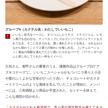
グループ4（カクテル名：わたしでいいちこ）
いいちこ彩天をベースに、すりつぶしたイチゴ、イチゴジャム、レモ
ン果汁を合わせる。ティーカップにゴルゴンゾーラのジェラートを入
れておき、そこに注ぎ入れる。濃く淹れたチャイを添え、それもかけ
ながら味わうことで２通りの味わいを愉しめる。［シチュエーショ
ン］都会の喧騒を逃れてたどり着いた小さなバーで、バーテンダーが
ふと差し出してくれた一杯をイメージ。
久恒さん、都甲さんの審査のうえ、優勝作品はグループ2の“ア
ズキコナーズ”に。いいちこスペシャルがもつバニラ香りと小豆
や栗のふくよかな甘味がぴったり合い、チョコレートやカスタ
ードクリームのような風味を生んでいたことが理由だ。メンバ
ーには、三和酒類より商品が手渡された。セミナーを終えて、
こんな感想が訊かれた。
「カクテルがどれも創造的で、造り手の固定観念を越えてきま