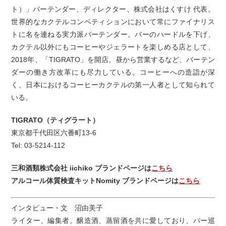
ト）」バーテンダー、ディレクター、株式会社はくすけ 代表。
世界的なカクテルコンペティションにおいて常にファイナリス
トに名を連ねる実力派バーテンダー。バーのハードルを下げ、
カクテル以外にもコーヒーやジェラートを楽しめる店として、
2018年、「TIGRATO」を開店。昼から営業するなど、バーテン
ダーの働き方改革にも尽力している。コーヒーへの造詣が深
く、日本におけるコーヒーカクテルの第一人者として知られて
いる。
TIGRATO（ティグラート）
東京都千代田区六番町13-6
Tel: 03-5214-112
三和酒類株式会社 iichiko ブランドページは
こちら
アルコール体質検査キットNomity ブランドページは
こちら
インタビュー・文 沼由美子
ライター、編集者。醸造酒、蒸留酒を共に愛しており、バー巡