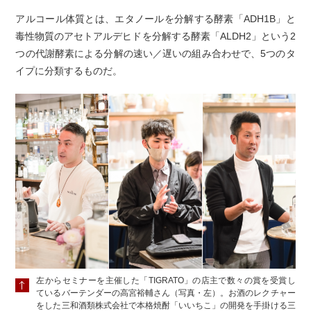
アルコール体質とは、エタノールを分解する酵素「ADH1B」と
毒性物質のアセトアルデヒドを分解する酵素「ALDH2」という2
つの代謝酵素による分解の速い／遅いの組み合わせで、5つのタ
イプに分類するものだ。
左からセミナーを主催した「TIGRATO」の店主で数々の賞を受賞し
ているバーテンダーの高宮裕輔さん（写真・左）。お酒のレクチャー
をした三和酒類株式会社で本格焼酎「いいちこ」の開発を手掛ける三