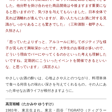
した。他分野を掛け合わせた商品開発は今後ますます重要にな
ると思いますので、気づきを与えてもらいました。日本全体で
見れば酒離れが進んでいますが、若い人たちにお酒に対する見
識がしっかりあることも驚きでした」（三和酒類・都甲さん、
久恒さん）
「思っていたよりずっと、アルコールに対してポジティブな様
子が見られて興味深かったです。大学生のお客様が多いので、
どういう理由でバーにやってくるのかといった考えも理解した
いですね。定期的にこういったイベントを開催できるといい
な、と思っています」（高宮さん）
やさしいお酒の酔いは、心地よさや人とのつながり、料理単体
で食べる何倍もの味わい深さを与えてくれるもの。その人にあ
った幸せなお酒ライフが根付きますように。
高宮裕輔（たかみや ゆうすけ）
1983年、東京生まれ。東京・四谷「TIGRATO（ティグラー