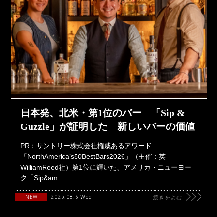
日本発、北米・第1位のバー 「Sip &
Guzzle」が証明した 新しいバーの価値
PR：サントリー株式会社権威あるアワード
「NorthAmerica’s50BestBars2026」（主催：英
WilliamReed社）第1位に輝いた、アメリカ・ニューヨー
ク「Sip&am
2026.08.5 Wed
NEW
続きをよむ