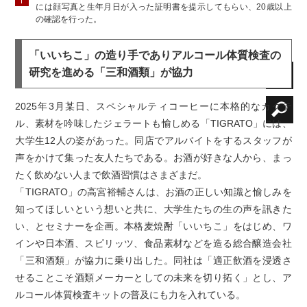
には顔写真と生年月日が入った証明書を提示してもらい、20歳以上
の確認を行った。
「いいちこ」の造り手でありアルコール体質検査の
研究を進める「三和酒類」が協力
2025年3月某日、スペシャルティコーヒーに本格的なカクテ
ル、素材を吟味したジェラートも愉しめる「TIGRATO」には、
大学生12人の姿があった。同店でアルバイトをするスタッフが
声をかけて集った友人たちである。お酒が好きな人から、まっ
たく飲めない人まで飲酒習慣はさまざまだ。
「TIGRATO」の高宮裕輔さんは、お酒の正しい知識と愉しみを
知ってほしいという想いと共に、大学生たちの生の声を訊きた
い、とセミナーを企画。本格麦焼酎「いいちこ」をはじめ、ワ
インや日本酒、スピリッツ、食品素材などを造る総合醸造会社
「三和酒類」が協力に乗り出した。同社は「適正飲酒を浸透さ
せることこそ酒類メーカーとしての未来を切り拓く」とし、ア
ルコール体質検査キットの普及にも力を入れている。