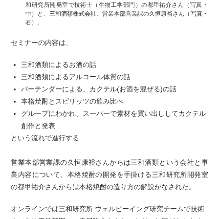
和研究所開発室で技術士（生物工学部門）の都甲祐介さん（写真・
中）と、三和酒類株式会社、営業本部営業課の久恒康裕さん（写真・
右）。
セミナーの内容は、
三和酒類によるお酒の話
三和酒類によるアルコール体質の話
バーテンダーによる、カクテル(お酒を混ぜる)の話
本格焼酎とスピリッツの飲み⽐べ
グループにわかれ、スーパーで素材を買い出ししてカクテル
創作と発表
という流れで進行する
営業本部営業課の久恒康裕さんからは三和酒類という会社と事
業内容について、本格焼酎の開発を手掛ける三和研究所開発室
の都甲祐介さんからは本格焼酎の造り方の解説がなされた。
オンラインでは三和研究所 ウェルビーイング研究チームで技術